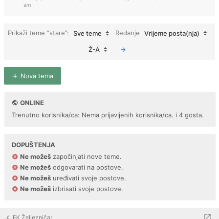
am
Prikaži teme “stare”:
Redanje
Sve teme
Vrijeme posta(nja)
Ž-A
Nova tema
ONLINE
Trenutno korisnika/ca: Nema prijavljenih korisnika/ca. i 4 gosta.
DOPUŠTENJA
Ne možeš
započinjati nove teme.
Ne možeš
odgovarati na postove.
Ne možeš
uređivati svoje postove.
Ne možeš
izbrisati svoje postove.
FK Željezničar