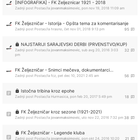
[INFOGRAFIKA] - FK Zeljeznicar 1921 - 2018
Zadnji post Postao/la
jovanmaksimovic
,
pon nov 19, 2018 11:09 am
FK Željezničar - Istorija - Opšta tema za komentarisanje
Zadnji post Postao/la
hrasno
,
čet nov 01, 2018 9:13 pm
95
NAJSTARIJI SARAJEVSKI DERBI (PRVENSTVO/KUP)
Zadnji post Postao/la
jovanmaksimovic
,
sub avg 20, 2016 3:03
32
pm
FK Željezničar - Snimci mečeva, dokumentarci...
Zadnji post Postao/la
fcz
,
pet dec 10, 2021 2:45 am
56
Istočna tribina kroz epohe
Zadnji post Postao/la
Hurmasica
,
pon feb 20, 2017 5:49 pm
18
FK Željezničar kroz sezone (1921-2021)
Zadnji post Postao/la
jovanmaksimovic
,
uto nov 22, 2016 7:32 pm
38
FK Željezničar - Legende kluba
Zadnji post Postao/la
jovanmaksimovic
,
pon okt 24, 2016 10:20
21