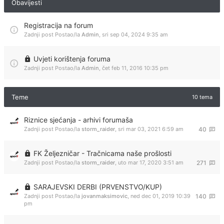
Obavijesti
Registracija na forum
Zadnji post Postao/la
Admin
,
sri sep 04, 2024 9:35 am
Uvjeti korištenja foruma
Zadnji post Postao/la
Admin
,
čet feb 11, 2016 10:35 pm
Teme
10 tema
Riznice sjećanja - arhivi forumaša
Zadnji post Postao/la
storm_raider
,
sri mar 03, 2021 6:59 am
40
FK Željezničar - Tračnicama naše prošlosti
Zadnji post Postao/la
storm_raider
,
uto mar 17, 2020 3:51 am
271
SARAJEVSKI DERBI (PRVENSTVO/KUP)
Zadnji post Postao/la
jovanmaksimovic
,
ned dec 01, 2019 10:39
140
pm