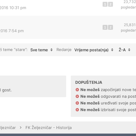
23,73
1
2
pogleda
2016 10:31 pm
25,831
1
2
pogleda
2016 7:54 pm
ži teme “stare”:
Redanje
Sve teme
Vrijeme posta(nja)
Ž-A
DOPUŠTENJA
Ne možeš
započinjati nove t
1 gost.
Ne možeš
odgovarati na pos
Ne možeš
uređivati svoje po
Ne možeš
izbrisati svoje pos
ljezničar
FK Željezničar - Historija