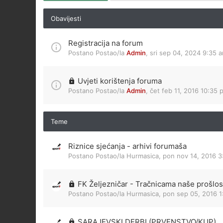
Obavijesti
Registracija na forum
Postano Postao/la
Admin
,
sri sep 04, 2024 9:35 
Uvjeti korištenja foruma
Postano Postao/la
Admin
,
čet feb 11, 2016 10:35 
Teme
Riznice sjećanja - arhivi forumaša
Postano Postao/la
Hurmasica
,
pon nov 14, 2016 
FK Željezničar - Tračnicama naše prošlos
Postano Postao/la
Hurmasica
,
pon sep 05, 2016 1
SARAJEVSKI DERBI (PRVENSTVO/KUP)