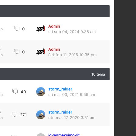
Admin
0
no
sri sep 04, 2024 9:35 am
Admin
5
0
čet feb 11, 2016 10:35 pm
no
10 tema
storm_raider
4
40
sri mar 03, 2021 6:59 am
no
storm_raider
0
271
uto mar 17, 2020 3:51 am
no
jovanmaksimovic