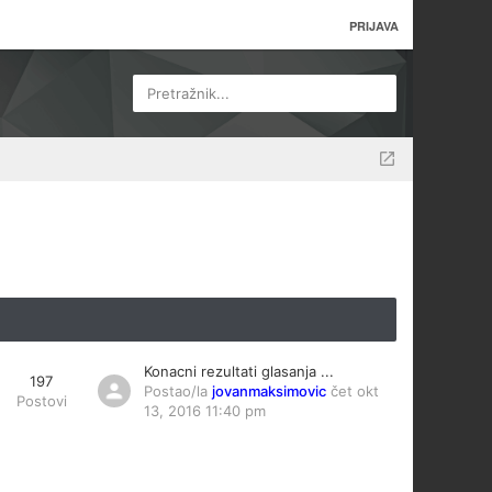
PRIJAVA
Pretražnik...
Konacni rezultati glasanja ...
197
Postao/la
jovanmaksimovic
čet okt
Postovi
13, 2016 11:40 pm