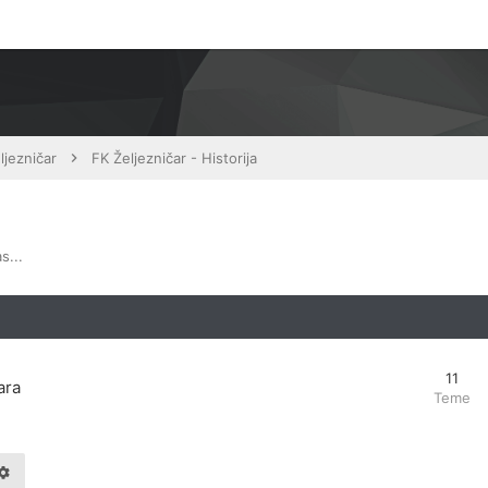
ljezničar
FK Željezničar - Historija
s...
11
ara
Teme