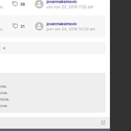
jovanmaksimovic
2
38
uto nov 22, 2016 7:32 pm
no
jovanmaksimovic
21
pon okt 24, 2016 10:20 am
no
eme.
tove.
stove.
tove.