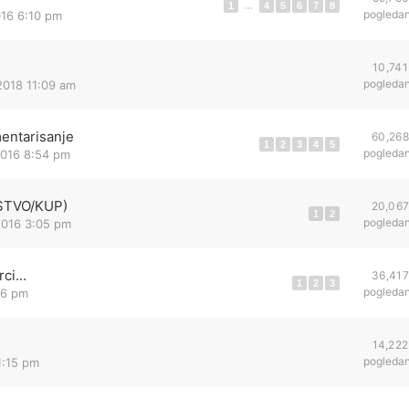
1
...
4
5
6
7
8
pogleda
016 6:10 pm
10,741
pogleda
2018 11:09 am
mentarisanje
60,268
1
2
3
4
5
pogleda
2016 8:54 pm
STVO/KUP)
20,06
1
2
pogleda
2016 3:05 pm
ci...
36,417
1
2
3
pogleda
26 pm
14,222
pogleda
1:15 pm