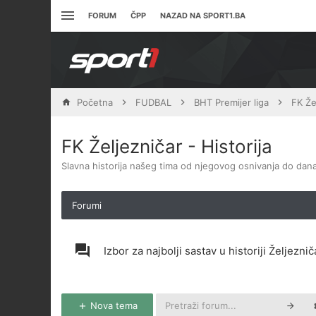
FORUM
ČPP
NAZAD NA SPORT1.BA
Početna
FUDBAL
BHT Premijer liga
FK Že
FK Željezničar - Historija
Slavna historija našeg tima od njegovog osnivanja do dana
Forumi
Izbor za najbolji sastav u historiji Željeznič
Nova tema