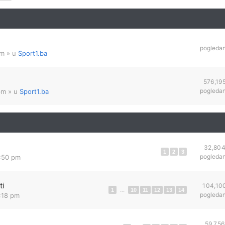
pogleda
am
» u
Sport1.ba
576,19
pogleda
pm
» u
Sport1.ba
32,80
1
2
3
pogleda
3:50 pm
ti
104,10
1
...
10
11
12
13
14
pogleda
:18 pm
59,756