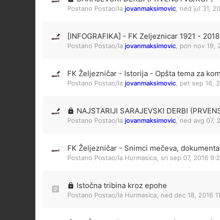
Postano Postao/la
jovanmaksimovic
,
ned jul 31, 2
[INFOGRAFIKA] - FK Zeljeznicar 1921 - 2018
Postano Postao/la
jovanmaksimovic
,
pon nov 19, 
FK Željezničar - Istorija - Opšta tema za ko
Postano Postao/la
jovanmaksimovic
,
pet sep 16, 
NAJSTARIJI SARAJEVSKI DERBI (PRVEN
Postano Postao/la
jovanmaksimovic
,
ned avg 07, 
FK Željezničar - Snimci mečeva, dokumentar
Postano Postao/la
Hurmasica
,
sri sep 07, 2016 9:
Istočna tribina kroz epohe
Postano Postao/la
Hurmasica
,
ned dec 18, 2016 1