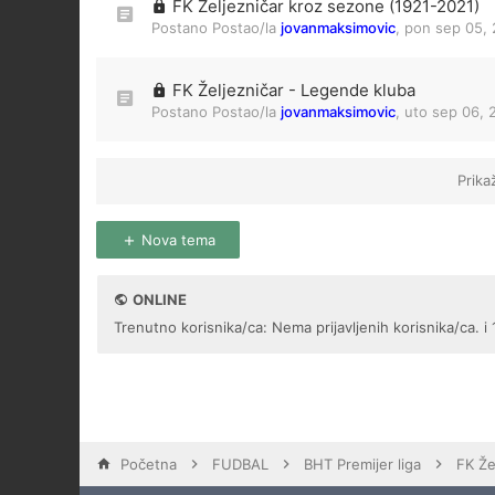
FK Željezničar kroz sezone (1921-2021)
Postano Postao/la
jovanmaksimovic
,
pon sep 05, 
FK Željezničar - Legende kluba
Postano Postao/la
jovanmaksimovic
,
uto sep 06, 
Prika
Nova tema
ONLINE
Trenutno korisnika/ca: Nema prijavljenih korisnika/ca. i 
Početna
FUDBAL
BHT Premijer liga
FK Že