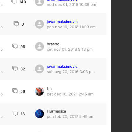
140
ned dec 01, 2019 10:39 pm
no
jovanmaksimovic
0
pon nov 19, 2018 11:09 am
no
hrasno
95
čet nov 01, 2018 9:13 pm
no
jovanmaksimovic
7
32
sub avg 20, 2016 3:03 pm
no
fcz
56
pet dec 10, 2021 2:45 am
no
Hurmasica
18
pon feb 20, 2017 5:49 pm
no