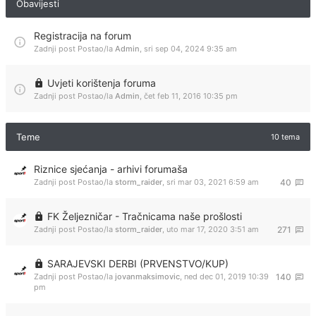
Obavijesti
Registracija na forum
Zadnji post Postao/la
Admin
,
sri sep 04, 2024 9:35 am
Uvjeti korištenja foruma
Zadnji post Postao/la
Admin
,
čet feb 11, 2016 10:35 pm
Teme
10 tema
Riznice sjećanja - arhivi forumaša
Zadnji post Postao/la
storm_raider
,
sri mar 03, 2021 6:59 am
40
FK Željezničar - Tračnicama naše prošlosti
Zadnji post Postao/la
storm_raider
,
uto mar 17, 2020 3:51 am
271
SARAJEVSKI DERBI (PRVENSTVO/KUP)
Zadnji post Postao/la
jovanmaksimovic
,
ned dec 01, 2019 10:39
140
pm