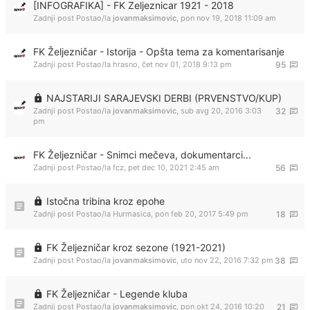
[INFOGRAFIKA] - FK Zeljeznicar 1921 - 2018
Zadnji post Postao/la
jovanmaksimovic
,
pon nov 19, 2018 11:09 am
FK Željezničar - Istorija - Opšta tema za komentarisanje
Zadnji post Postao/la
hrasno
,
čet nov 01, 2018 9:13 pm
95
NAJSTARIJI SARAJEVSKI DERBI (PRVENSTVO/KUP)
Zadnji post Postao/la
jovanmaksimovic
,
sub avg 20, 2016 3:03
32
pm
FK Željezničar - Snimci mečeva, dokumentarci...
Zadnji post Postao/la
fcz
,
pet dec 10, 2021 2:45 am
56
Istočna tribina kroz epohe
Zadnji post Postao/la
Hurmasica
,
pon feb 20, 2017 5:49 pm
18
FK Željezničar kroz sezone (1921-2021)
Zadnji post Postao/la
jovanmaksimovic
,
uto nov 22, 2016 7:32 pm
38
FK Željezničar - Legende kluba
Zadnji post Postao/la
jovanmaksimovic
,
pon okt 24, 2016 10:20
21