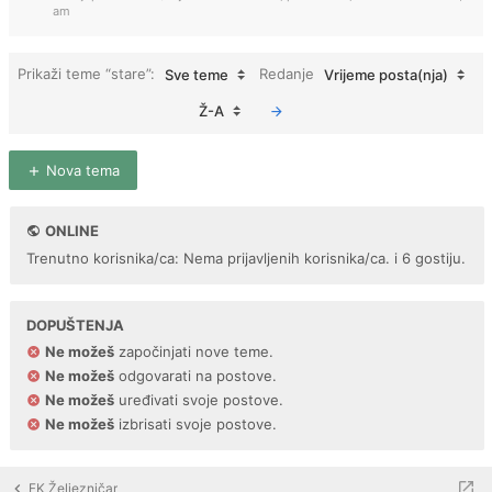
am
Prikaži teme “stare”:
Redanje
Sve teme
Vrijeme posta(nja)
Ž-A
Nova tema
ONLINE
Trenutno korisnika/ca: Nema prijavljenih korisnika/ca. i 6 gostiju.
DOPUŠTENJA
Ne možeš
započinjati nove teme.
Ne možeš
odgovarati na postove.
Ne možeš
uređivati svoje postove.
Ne možeš
izbrisati svoje postove.
FK Željezničar