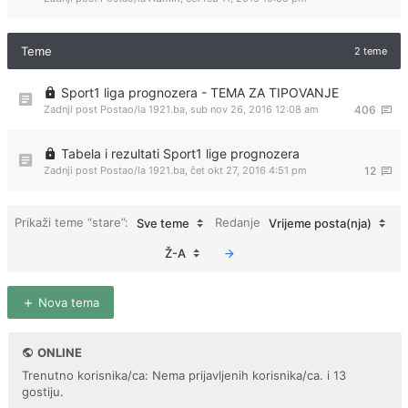
Teme
2 teme
Sport1 liga prognozera - TEMA ZA TIPOVANJE
Zadnji post Postao/la
1921.ba
,
sub nov 26, 2016 12:08 am
406
Tabela i rezultati Sport1 lige prognozera
Zadnji post Postao/la
1921.ba
,
čet okt 27, 2016 4:51 pm
12
Prikaži teme “stare”:
Redanje
Sve teme
Vrijeme posta(nja)
Ž-A
Nova tema
ONLINE
Trenutno korisnika/ca: Nema prijavljenih korisnika/ca. i 13
gostiju.