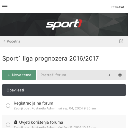
PRIJAVA
Početna
Sport1 liga prognozera 2016/2017
Nova tema
Obavijesti
Registracija na forum
Zadnji post Postao/la
Admin
,
sri sep 04, 2024 9:35 am
Uvjeti korištenja foruma
Zadnji post Postao/la
Admin
,
čet feb 11, 2016 10:35 pm