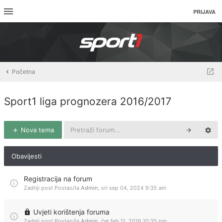
PRIJAVA
Početna
Sport1 liga prognozera 2016/2017
Nova tema
Obavijesti
Registracija na forum
Zadnji post Postao/la
Admin
,
sri sep 04, 2024 9:35 am
Uvjeti korištenja foruma
Zadnji post Postao/la
Admin
,
čet feb 11, 2016 10:35 pm