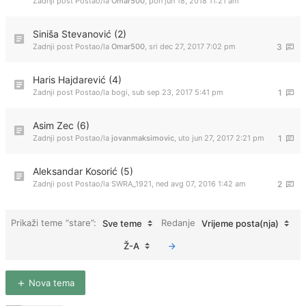
Zadnji post Postao/la
Omar500
,
pon jun 18, 2018 11:21 am
Siniša Stevanović (2)
Zadnji post Postao/la
Omar500
,
sri dec 27, 2017 7:02 pm
3
Haris Hajdarević (4)
Zadnji post Postao/la
bogi
,
sub sep 23, 2017 5:41 pm
1
Asim Zec (6)
Zadnji post Postao/la
jovanmaksimovic
,
uto jun 27, 2017 2:21 pm
1
Aleksandar Kosorić (5)
Zadnji post Postao/la
SWRA_1921
,
ned avg 07, 2016 1:42 am
2
Prikaži teme “stare”:
Redanje
Sve teme
Vrijeme posta(nja)
Ž-A
Nova tema