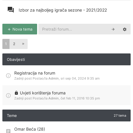
Izbor za najboljeg igrača sezone - 2021/2022
Nova tema
1
2
Obavijesti
Registracija na forum
Zadnji post Postao/la
Admin
,
sri sep 04, 2024 9:35 am
Uvjeti korištenja foruma
Zadnji post Postao/la
Admin
,
čet feb 11, 2016 10:35 pm
Teme
27 tema
Omar Beća (28)