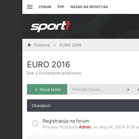
FORUM
ČPP
NAZAD NA SPORT1.BA
Početna
EURO 2016
EURO 2016
Sve o Evropskom prvenstvu.
Nova tema
Obavijesti
Registracija na forum
Postano Postao/la
Admin
,
sri sep 04, 2024 9:35 