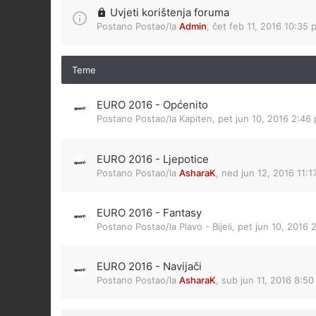
Uvjeti korištenja foruma
Postano Postao/la
Admin
,
čet feb 11, 2016 10:35 
Teme
EURO 2016 - Općenito
Postano Postao/la
Kapiten
,
pet jun 10, 2016 2:46
EURO 2016 - Ljepotice
Postano Postao/la
AsharaK
,
ned jun 12, 2016 11:1
EURO 2016 - Fantasy
Postano Postao/la
Plavo - Bijeli
,
pet jun 10, 2016 
EURO 2016 - Navijači
Postano Postao/la
AsharaK
,
sub jun 11, 2016 8:50