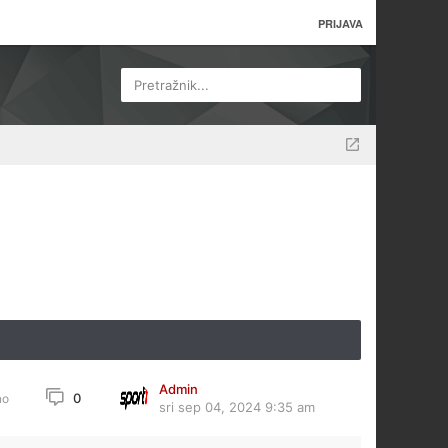
PRIJAVA
Pretražnik...
Admin
0
no
sri sep 04, 2024 9:35 am