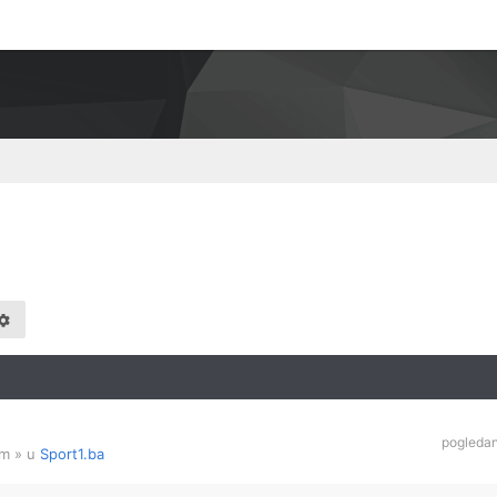
pogleda
am
» u
Sport1.ba