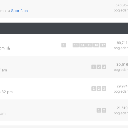
576,95
pogleda
pm
» u
Sport1.ba
89,711
1
...
13
14
15
16
17
 pm
pogleda
30,516
1
2
3
pogleda
7 am
29,974
1
2
3
pogleda
2:32 pm
21,519
1
2
pogleda
 am