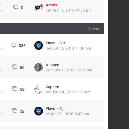
Admin
7
0
čet feb 11, 2016 10:35 pm
no
4 teme
Plavo - Bijeli
336
ned jul 10, 2016 11:36 pm
no
Анарки
56
pon jul 04, 2016 10:34 pm
no
Kapiten
59
pet jun 24, 2016 9:15 pm
no
Plavo - Bijeli
32
sri jun 22, 2016 3:47 pm
no