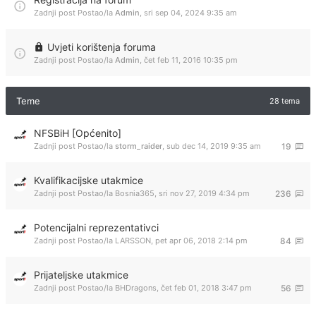
Zadnji post Postao/la
Admin
,
sri sep 04, 2024 9:35 am
Uvjeti korištenja foruma
Zadnji post Postao/la
Admin
,
čet feb 11, 2016 10:35 pm
Teme
28 tema
NFSBiH [Općenito]
Zadnji post Postao/la
storm_raider
,
sub dec 14, 2019 9:35 am
19
Kvalifikacijske utakmice
Zadnji post Postao/la
Bosnia365
,
sri nov 27, 2019 4:34 pm
236
Potencijalni reprezentativci
Zadnji post Postao/la
LARSSON
,
pet apr 06, 2018 2:14 pm
84
Prijateljske utakmice
Zadnji post Postao/la
BHDragons
,
čet feb 01, 2018 3:47 pm
56