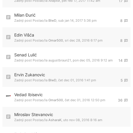
Zadnji post Postao/la
Анарки
,
pet feb 17, 2017 11:42 am
17
Milan Đurić
Zadnji post Postao/la
BlwD
,
sub jan 14, 2017 5:36 pm
8
Edin Višća
Zadnji post Postao/la
Omar500
,
sri dec 28, 2016 6:17 pm
8
Senad Lulić
Zadnji post Postao/la
augustbraun21
,
pon dec 05, 2016 9:12 am
14
Ervin Zukanovic
Zadnji post Postao/la
BlwD
,
čet dec 01, 2016 1:41 pm
5
Vedad Ibisevic
Zadnji post Postao/la
Omar500
,
čet dec 01, 2016 12:50 pm
36
Miroslav Stevanovic
Zadnji post Postao/la
AsharaK
,
uto nov 08, 2016 8:16 am