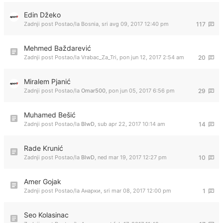
Edin Džeko
Zadnji post Postao/la
Bosnia
,
sri avg 09, 2017 12:40 pm
117
Mehmed Baždarević
Zadnji post Postao/la
Vrabac_Za_Tri
,
pon jun 12, 2017 2:54 am
20
Miralem Pjanić
Zadnji post Postao/la
Omar500
,
pon jun 05, 2017 6:56 pm
29
Muhamed Bešić
Zadnji post Postao/la
BlwD
,
sub apr 22, 2017 10:14 am
14
Rade Krunić
Zadnji post Postao/la
BlwD
,
ned mar 19, 2017 12:27 pm
10
Amer Gojak
Zadnji post Postao/la
Анарки
,
sri mar 08, 2017 12:00 pm
1
Seo Kolasinac