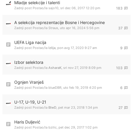
Mladje selekcije i talenti
Zadnji post Postao/la
sajo10
,
sri dec 06, 2017 12:20 pm
183
A selekcija reprezentacije Bosne i Hercegovine
Zadnji post Postao/la
Straus
,
uto apr 16, 2024 5:56 pm
37
UEFA Liga nacija
Zadnji post Postao/la
Izlija
,
pon avg 17, 2020 9:27 am
9
Izbor selektora
Zadnji post Postao/la
AsharaK
,
sri nov 27, 2019 8:09 pm
103
Ognjen Vranješ
Zadnji post Postao/la
blueDBR
,
uto feb 19, 2019 4:20 pm
6
U-17, U-19, U-21
Zadnji post Postao/la
BlwD
,
pet mar 23, 2018 1:34 pm
27
Haris Duljević
Zadnji post Postao/la
bzilic
,
pet dec 29, 2017 1:02 pm