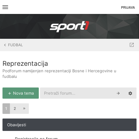
PRIJAVA
FUDBAL
Reprezentacija
Podforum namijenjen reprezentaciji Bosne i Hercegovine u
fudbalu
Nova tema
1
2
Obavijesti
Registracija na forum