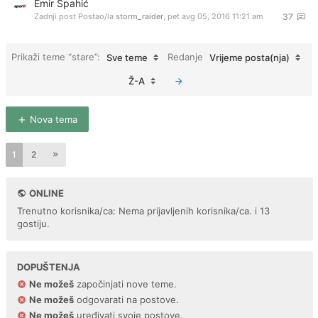
Emir Spahić
Zadnji post Postao/la
storm_raider
,
pet avg 05, 2016 11:21 am
37
Prikaži teme “stare”:
Redanje
Sve teme
Vrijeme posta(nja)
Ž-A
Nova tema
1
2
ONLINE
Trenutno korisnika/ca: Nema prijavljenih korisnika/ca. i 13
gostiju.
DOPUŠTENJA
Ne možeš
započinjati nove teme.
Ne možeš
odgovarati na postove.
Ne možeš
uređivati svoje postove.