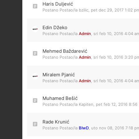
Haris Duljević
Postano Postao/la
bzilic
,
pet dec 29, 2017 1:02 p
Edin Džeko
Postano Postao/la
Admin
,
sri feb 10, 2016 4:04 a
Mehmed Baždarević
Postano Postao/la
Admin
,
sri feb 10, 2016 3:20 p
Miralem Pjanić
Postano Postao/la
Admin
,
sri feb 10, 2016 4:04 a
Muhamed Bešić
Postano Postao/la
Kapiten
,
pet feb 12, 2016 8:56
Rade Krunić
Postano Postao/la
BlwD
,
uto nov 08, 2016 7:18 p