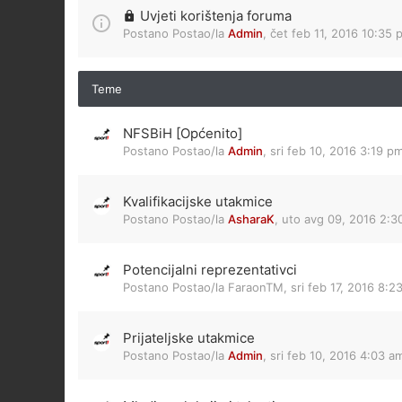
Uvjeti korištenja foruma
Postano Postao/la
Admin
,
čet feb 11, 2016 10:35 
Teme
NFSBiH [Općenito]
Postano Postao/la
Admin
,
sri feb 10, 2016 3:19 p
Kvalifikacijske utakmice
Postano Postao/la
AsharaK
,
uto avg 09, 2016 2:3
Potencijalni reprezentativci
Postano Postao/la
FaraonTM
,
sri feb 17, 2016 8:2
Prijateljske utakmice
Postano Postao/la
Admin
,
sri feb 10, 2016 4:03 a