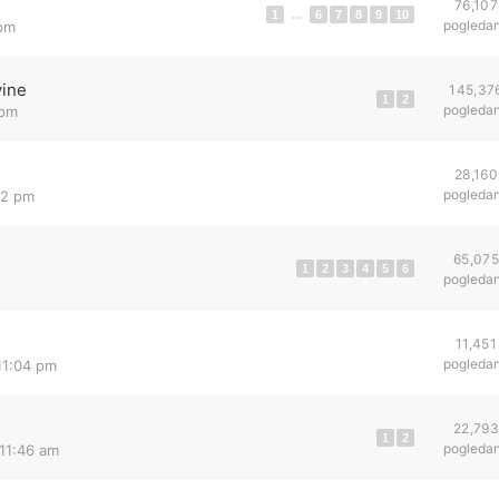
76,107
1
...
6
7
8
9
10
pogleda
 pm
vine
145,37
1
2
pogleda
 pm
28,160
pogleda
52 pm
65,075
1
2
3
4
5
6
pogleda
11,451
pogleda
11:04 pm
22,793
1
2
pogleda
 11:46 am