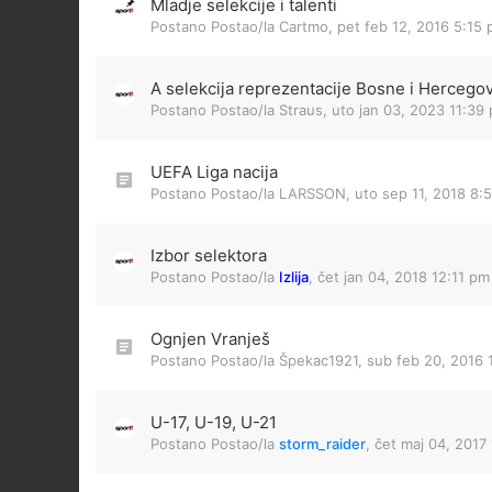
Mladje selekcije i talenti
Postano Postao/la
Cartmo
,
pet feb 12, 2016 5:15
A selekcija reprezentacije Bosne i Hercego
Postano Postao/la
Straus
,
uto jan 03, 2023 11:39
UEFA Liga nacija
Postano Postao/la
LARSSON
,
uto sep 11, 2018 8:
Izbor selektora
Postano Postao/la
Izlija
,
čet jan 04, 2018 12:11 pm
Ognjen Vranješ
Postano Postao/la
Špekac1921
,
sub feb 20, 2016 
U-17, U-19, U-21
Postano Postao/la
storm_raider
,
čet maj 04, 2017