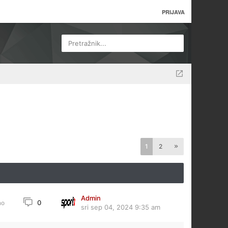
PRIJAVA
Pretražnik...
1
2
Admin
0
no
sri sep 04, 2024 9:35 am