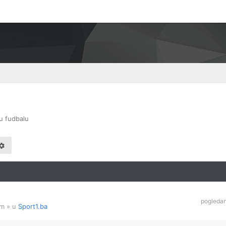
u fudbalu
pogleda
am
» u
Sport1.ba