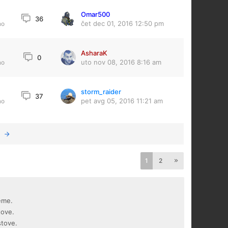
Omar500
36
čet dec 01, 2016 12:50 pm
no
AsharaK
0
uto nov 08, 2016 8:16 am
no
storm_raider
37
pet avg 05, 2016 11:21 am
no
1
2
eme.
tove.
stove.