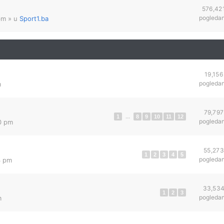
576,42
pogleda
pm
» u
Sport1.ba
19,156
pogleda
m
79,797
1
...
8
9
10
11
12
pogleda
0 pm
55,273
1
2
3
4
5
pogleda
3 pm
33,53
1
2
3
pogleda
m