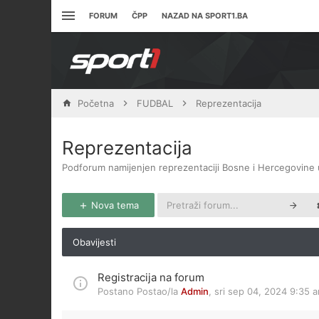
FORUM
ČPP
NAZAD NA SPORT1.BA
Početna
FUDBAL
Reprezentacija
Reprezentacija
Podforum namijenjen reprezentaciji Bosne i Hercegovine 
Nova tema
Obavijesti
Registracija na forum
Postano Postao/la
Admin
,
sri sep 04, 2024 9:35 