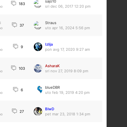
sajo10
183
sri dec 06, 2017 12:20 pm
no
Straus
6
37
uto apr 16, 2024 5:56 pm
no
Izlija
9
pon avg 17, 2020 9:27 am
no
AsharaK
103
sri nov 27, 2019 8:09 pm
no
blueDBR
6
uto feb 19, 2019 4:20 pm
no
BlwD
27
pet mar 23, 2018 1:34 pm
no