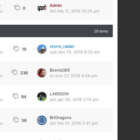
Admin
1
0
čet feb 11, 2016 10:35 pm
no
28 tema
storm_raider
19
sub dec 14, 2019 9:35 am
no
Bosnia365
236
sri nov 27, 2019 4:34 pm
no
LARSSON
84
pet apr 06, 2018 2:14 pm
no
BHDragons
4
56
čet feb 01, 2018 3:47 pm
no