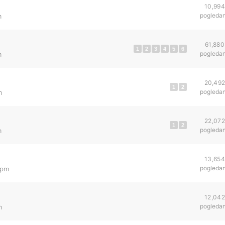
10,994
pogleda
m
61,880
1
2
3
4
5
6
pogleda
m
20,49
1
2
pogleda
m
22,072
1
2
pogleda
m
13,654
pogleda
 pm
12,042
pogleda
m