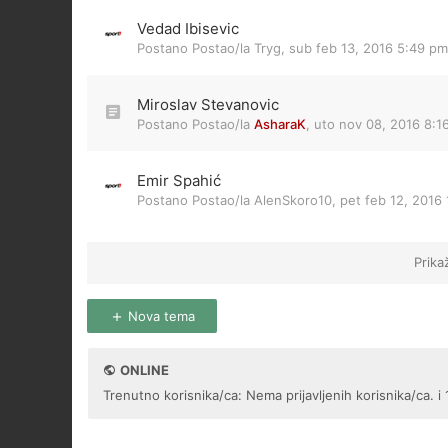
Vedad Ibisevic
Postano Postao/la
Tryg
,
sub feb 13, 2016 5:49 pm
Miroslav Stevanovic
Postano Postao/la
AsharaK
,
uto nov 08, 2016 8:1
Emir Spahić
Postano Postao/la
AlenSkoro10
,
pet feb 12, 2016
Prika
Nova tema
ONLINE
Trenutno korisnika/ca: Nema prijavljenih korisnika/ca. i 