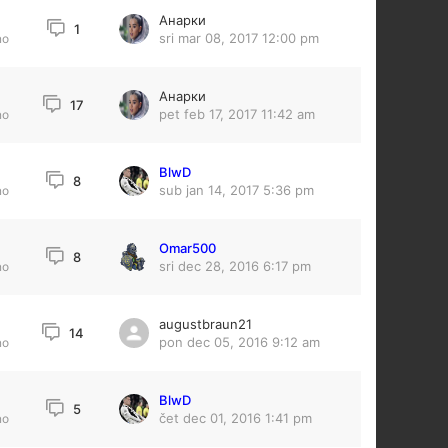
Анарки
1
sri mar 08, 2017 12:00 pm
no
Анарки
17
pet feb 17, 2017 11:42 am
no
BlwD
8
sub jan 14, 2017 5:36 pm
no
Omar500
8
sri dec 28, 2016 6:17 pm
no
augustbraun21
14
pon dec 05, 2016 9:12 am
no
BlwD
5
čet dec 01, 2016 1:41 pm
no