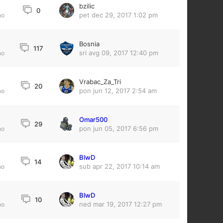
bzilic
0
pet dec 29, 2017 1:02 pm
no
Bosnia
117
sri avg 09, 2017 12:40 pm
no
Vrabac_Za_Tri
2
20
pon jun 12, 2017 2:54 am
no
Omar500
29
pon jun 05, 2017 6:56 pm
no
BlwD
14
sub apr 22, 2017 10:14 am
no
BlwD
10
ned mar 19, 2017 12:27 pm
no