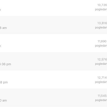
10,726
pogleda
m
13,616
pogleda
38 am
11,890
pogleda
m
12,576
pogleda
6:36 pm
12,714
pogleda
38 pm
11,545
pogleda
40 am