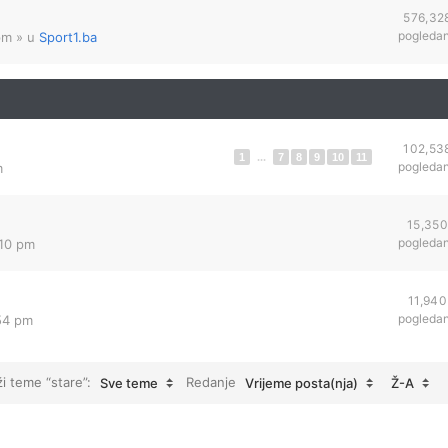
576,32
pogleda
pm
» u
Sport1.ba
102,53
1
...
7
8
9
10
11
pogleda
m
15,350
pogleda
:10 pm
11,940
pogleda
54 pm
ži teme “stare”:
Redanje
Sve teme
Vrijeme posta(nja)
Ž-A