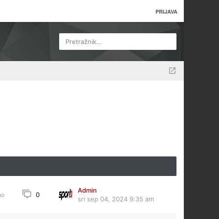
PRIJAVA
Pretražnik...
Admin
0
no
sri sep 04, 2024 9:35 am