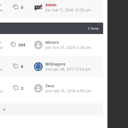
Admin
8
0
čet feb 11, 2016 10:35 pm
no
3 teme
Misterx
8
204
pet nov 01, 2024 3:34 pm
no
BHDragons
8
ned jan 08, 2017 2:54 pm
no
Zeus
3
pon feb 15, 2016 4:59 pm
no