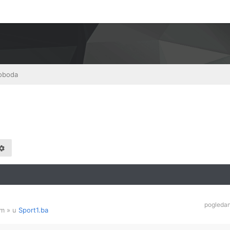
oboda
pogleda
am
» u
Sport1.ba