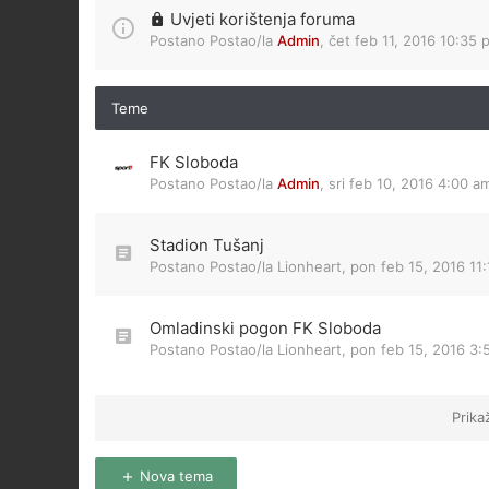
Uvjeti korištenja foruma
Postano Postao/la
Admin
,
čet feb 11, 2016 10:35 
Teme
FK Sloboda
Postano Postao/la
Admin
,
sri feb 10, 2016 4:00 a
Stadion Tušanj
Postano Postao/la
Lionheart
,
pon feb 15, 2016 11
Omladinski pogon FK Sloboda
Postano Postao/la
Lionheart
,
pon feb 15, 2016 3:
Prika
Nova tema