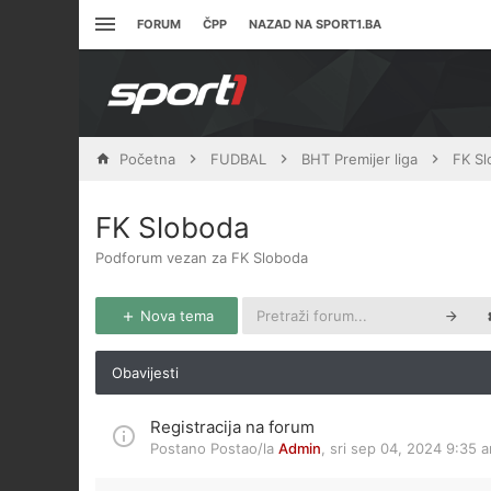
FORUM
ČPP
NAZAD NA SPORT1.BA
Početna
FUDBAL
BHT Premijer liga
FK Sl
FK Sloboda
Podforum vezan za FK Sloboda
Nova tema
Obavijesti
Registracija na forum
Postano Postao/la
Admin
,
sri sep 04, 2024 9:35 