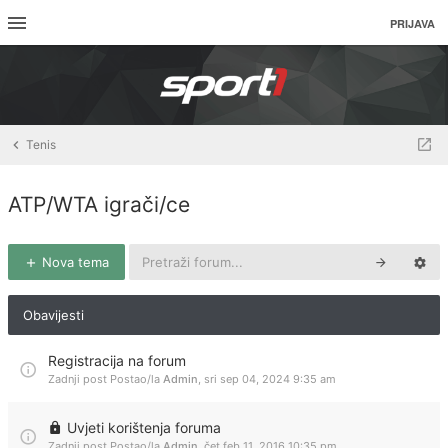
PRIJAVA
Tenis
ATP/WTA igrači/ce
Nova tema
Obavijesti
Registracija na forum
Zadnji post Postao/la
Admin
,
sri sep 04, 2024 9:35 am
Uvjeti korištenja foruma
Zadnji post Postao/la
Admin
,
čet feb 11, 2016 10:35 pm