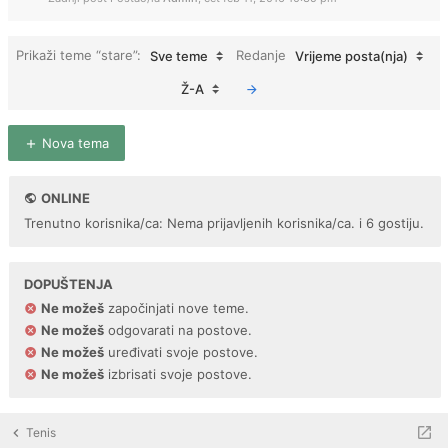
Prikaži teme “stare”:
Redanje
Sve teme
Vrijeme posta(nja)
Ž-A
Nova tema
ONLINE
Trenutno korisnika/ca: Nema prijavljenih korisnika/ca. i 6 gostiju.
DOPUŠTENJA
Ne možeš
započinjati nove teme.
Ne možeš
odgovarati na postove.
Ne možeš
uređivati svoje postove.
Ne možeš
izbrisati svoje postove.
Tenis