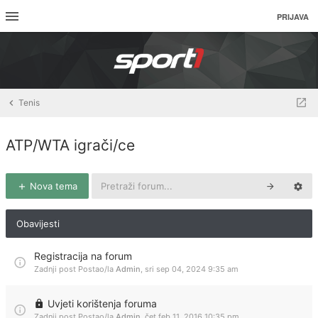
PRIJAVA
Tenis
ATP/WTA igrači/ce
Nova tema
Obavijesti
Registracija na forum
Zadnji post Postao/la
Admin
,
sri sep 04, 2024 9:35 am
Uvjeti korištenja foruma
Zadnji post Postao/la
Admin
,
čet feb 11, 2016 10:35 pm