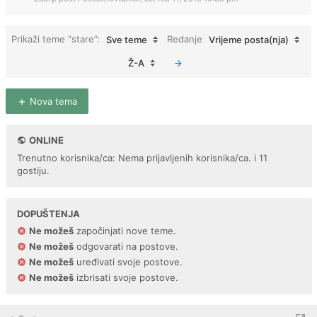
Prikaži teme “stare”:
Redanje
Sve teme
Vrijeme posta(nja)
Ž-A
Nova tema
ONLINE
Trenutno korisnika/ca: Nema prijavljenih korisnika/ca. i 11
gostiju.
DOPUŠTENJA
Ne možeš
započinjati nove teme.
Ne možeš
odgovarati na postove.
Ne možeš
uređivati svoje postove.
Ne možeš
izbrisati svoje postove.