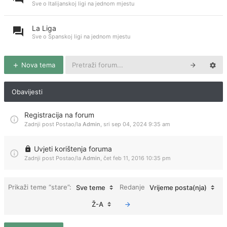
Sve o Italijanskoj ligi na jednom mjestu
La Liga
Sve o Španskoj ligi na jednom mjestu
Nova tema
Obavijesti
Registracija na forum
Zadnji post Postao/la
Admin
,
sri sep 04, 2024 9:35 am
Uvjeti korištenja foruma
Zadnji post Postao/la
Admin
,
čet feb 11, 2016 10:35 pm
Prikaži teme “stare”:
Redanje
Sve teme
Vrijeme posta(nja)
Ž-A