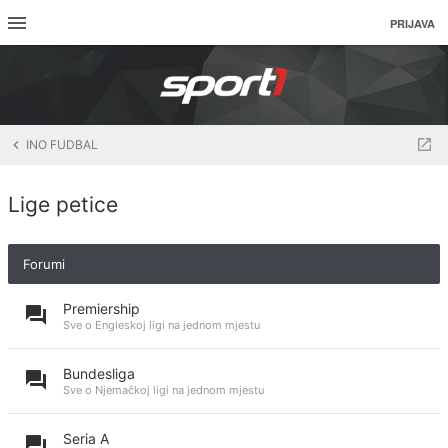
PRIJAVA
INO FUDBAL
Lige petice
Forumi
Premiership
Sve o Engleskoj ligi na jednom mjestu
Bundesliga
Sve o Njemačkoj ligi na jednom mjestu
Seria A