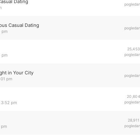
Casual Dating
pogleda
m
ous Casual Dating
pogleda
1 pm
25,45
pogleda
6 pm
ht in Your City
pogleda
8:01 pm
20,60
pogleda
2 3:52 pm
28,911
pogleda
5 pm