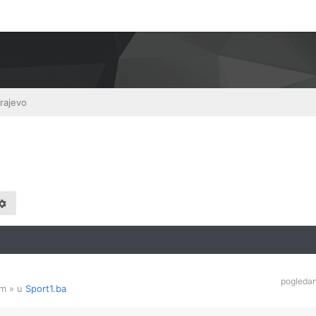
rajevo
pogleda
am
» u
Sport1.ba