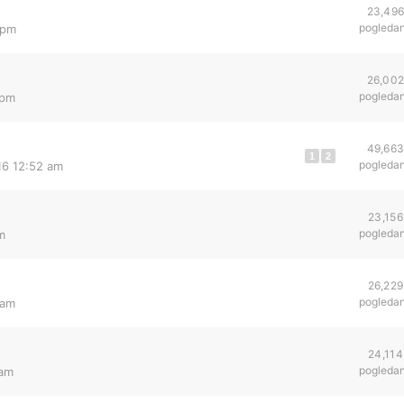
23,49
pogleda
 pm
26,00
pogleda
 pm
49,66
1
2
pogleda
16 12:52 am
23,156
pogleda
m
26,229
pogleda
 am
24,114
pogleda
 am