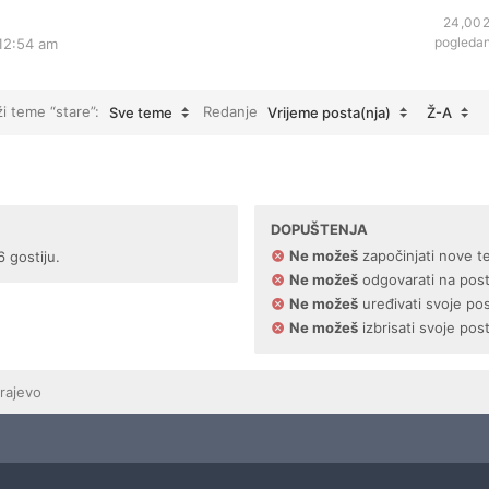
24,00
pogleda
 12:54 am
ži teme “stare”:
Redanje
Sve teme
Vrijeme posta(nja)
Ž-A
DOPUŠTENJA
Ne možeš
započinjati nove t
6 gostiju.
Ne možeš
odgovarati na pos
Ne možeš
uređivati svoje po
Ne možeš
izbrisati svoje pos
rajevo