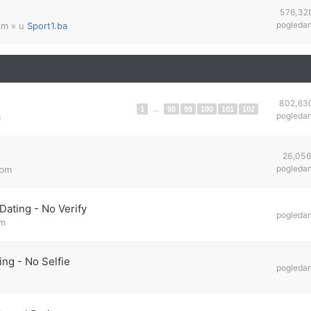
576,32
pogleda
pm
» u
Sport1.ba
802,63
1
...
98
99
100
101
102
pogleda
m
26,056
pogleda
 pm
ating - No Verify
pogleda
pm
ng - No Selfie
pogleda