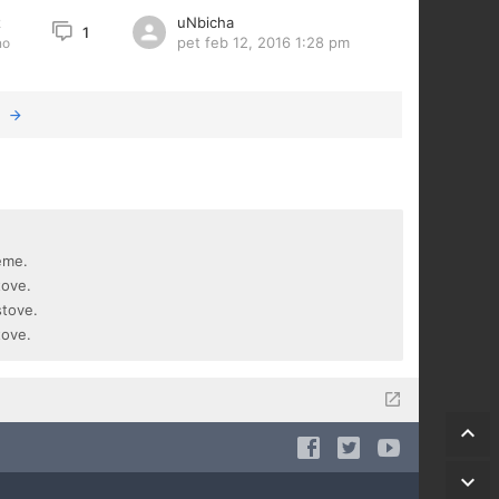
uNbicha
2
1
pet feb 12, 2016 1:28 pm
no
eme.
tove.
stove.
tove.