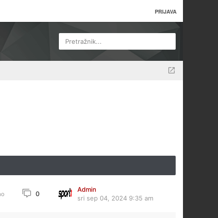
PRIJAVA
Pretražnik...
Admin
0
no
sri sep 04, 2024 9:35 am