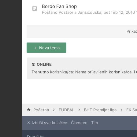
Bordo Fan Shop
Postano Postao/la
Jurisicduska
,
pet feb 12, 2016
Prika
Nova tema
ONLINE
Trenutno korisnika/ca: Nema prijavljenih korisnika/ca. i 
Početna
FUDBAL
BHT Premijer liga
FK Sa
Izbriši sve kolačiće
Članstvo
Tim
Sport1.ba