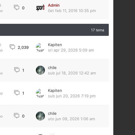
Admin
8
0
čet feb 11, 2016 10:35 pm
no
17 tema
Kapiten
0
2,039
sri apr 29, 2026 5:09 am
no
chile
1
sub jul 18, 2026 12:42 am
no
Kapiten
1
no
sub jun 20, 2026 7:19 pm
chile
0
no
uto jun 09, 2026 1:06 am