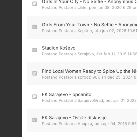
Girls In Your City - No Selfie - Anonymous 
Postano Postao/la
chile
,
pon jun 08, 2026 6:29 p
Girls From Your Town - No Selfie - Anonym
Postano Postao/la
Kapiten
,
uto jun 02, 2026 10:5
Stadion Koševo
Postano Postao/la
Sarajevo
,
čet feb 11, 2016 11:5
Find Local Women Ready to Spice Up the Nig
Postano Postao/la
sprodz1987
,
sri dec 25, 2024 
FK Sarajevo - opcenito
Postano Postao/la
SarajevoGrad
,
pet apr 01, 202
FK Sarajevo - Ostale diskusije
Postano Postao/la
Анарки
,
pon apr 04, 2016 9:5