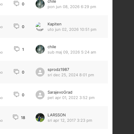
chile
0
no
pon jun 08, 2026 6:29 pm
Kapiten
0
no
uto jun 02, 2026 10:51 pm
chile
3
1
sub maj 09, 2026 5:24 am
no
sprodz1987
0
no
sri dec 25, 2024 8:01 pm
SarajevoGrad
4
0
pet apr 01, 2022 3:52 pm
no
LARSSON
18
sri apr 12, 2017 3:23 pm
no