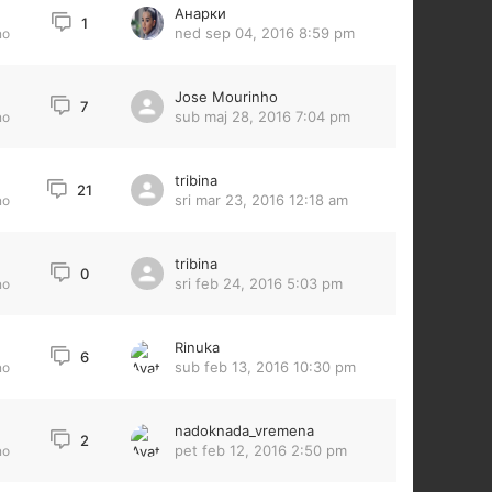
Анарки
6
1
ned sep 04, 2016 8:59 pm
no
Jose Mourinho
2
7
sub maj 28, 2016 7:04 pm
no
tribina
3
21
sri mar 23, 2016 12:18 am
no
tribina
0
sri feb 24, 2016 5:03 pm
no
Rinuka
6
sub feb 13, 2016 10:30 pm
no
nadoknada_vremena
2
pet feb 12, 2016 2:50 pm
no