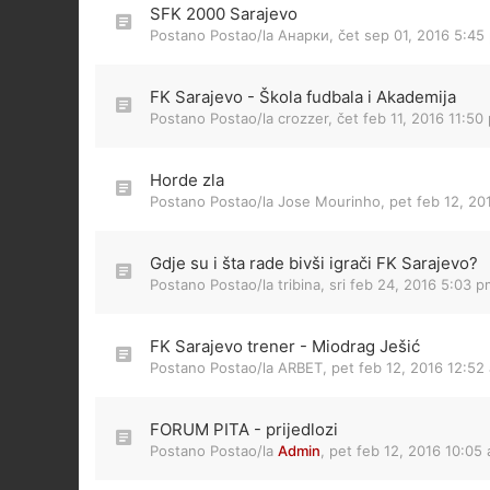
SFK 2000 Sarajevo
Postano Postao/la
Анарки
,
čet sep 01, 2016 5:45
FK Sarajevo - Škola fudbala i Akademija
Postano Postao/la
crozzer
,
čet feb 11, 2016 11:50
Horde zla
Postano Postao/la
Jose Mourinho
,
pet feb 12, 20
Gdje su i šta rade bivši igrači FK Sarajevo?
Postano Postao/la
tribina
,
sri feb 24, 2016 5:03 p
FK Sarajevo trener - Miodrag Ješić
Postano Postao/la
ARBET
,
pet feb 12, 2016 12:52
FORUM PITA - prijedlozi
Postano Postao/la
Admin
,
pet feb 12, 2016 10:05