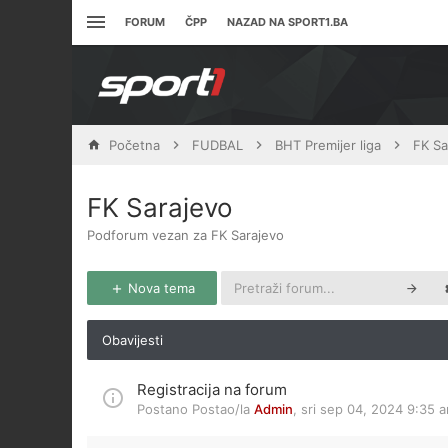
FORUM
ČPP
NAZAD NA SPORT1.BA
Početna
FUDBAL
BHT Premijer liga
FK Sa
FK Sarajevo
Podforum vezan za FK Sarajevo
Nova tema
Obavijesti
Registracija na forum
Postano Postao/la
Admin
,
sri sep 04, 2024 9:35 