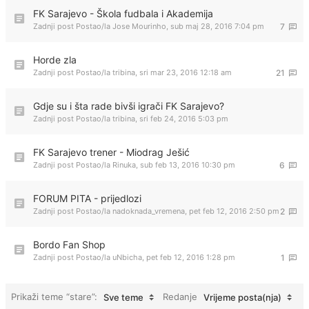
FK Sarajevo - Škola fudbala i Akademija
Zadnji post Postao/la
Jose Mourinho
,
sub maj 28, 2016 7:04 pm
7
Horde zla
Zadnji post Postao/la
tribina
,
sri mar 23, 2016 12:18 am
21
Gdje su i šta rade bivši igrači FK Sarajevo?
Zadnji post Postao/la
tribina
,
sri feb 24, 2016 5:03 pm
FK Sarajevo trener - Miodrag Ješić
Zadnji post Postao/la
Rinuka
,
sub feb 13, 2016 10:30 pm
6
FORUM PITA - prijedlozi
Zadnji post Postao/la
nadoknada_vremena
,
pet feb 12, 2016 2:50 pm
2
Bordo Fan Shop
Zadnji post Postao/la
uNbicha
,
pet feb 12, 2016 1:28 pm
1
Prikaži teme “stare”:
Redanje
Sve teme
Vrijeme posta(nja)