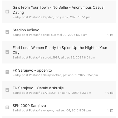
Girls From Your Town - No Selfie - Anonymous Casual
Dating
Zadnji post Postao/la
Kapiten
,
uto jun 02, 2026 10:51 pm
Stadion Koševo
Zadnji post Postao/la
chile
,
sub maj 09, 2026 5:24 am
1
Find Local Women Ready to Spice Up the Night in Your
City
Zadnji post Postao/la
sprodz1987
,
sri dec 25, 2024 8:01 pm
FK Sarajevo - opcenito
Zadnji post Postao/la
SarajevoGrad
,
pet apr 01, 2022 3:52 pm
FK Sarajevo - Ostale diskusije
Zadnji post Postao/la
LARSSON
,
sri apr 12, 2017 3:23 pm
18
SFK 2000 Sarajevo
Zadnji post Postao/la
Анарки
,
ned sep 04, 2016 8:59 pm
1