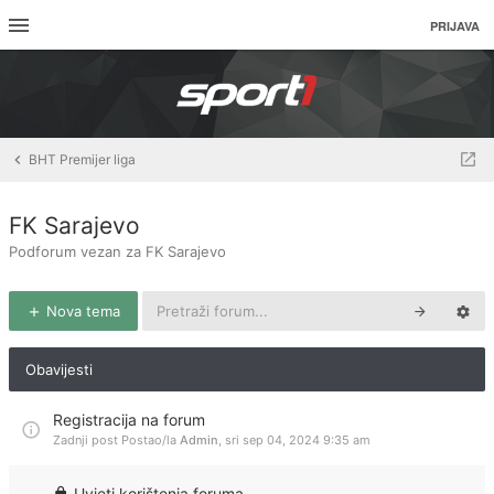
PRIJAVA
BHT Premijer liga
FK Sarajevo
Podforum vezan za FK Sarajevo
Nova tema
Obavijesti
Registracija na forum
Zadnji post Postao/la
Admin
,
sri sep 04, 2024 9:35 am
Uvjeti korištenja foruma