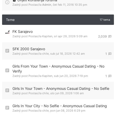
Zadnji post Postao/la
Admin
,
čet feb 11, 2016 10:35 pm
Teme
17 tema
FK Sarajevo
Zadnji post Postao/la
Kapiten
,
sri apr 29, 2026 5:09 am
2,039
SFK 2000 Sarajevo
Zadnji post Postao/la
chile
,
sub jul 18, 2026 12:42 am
1
Girls From Your Town - Anonymous Casual Dating - No
Verify
Zadnji post Postao/la
Kapiten
,
sub jun 20, 2026 7:19 pm
1
Girls In Your Town - Anonymous Casual Dating - No Selfie
Zadnji post Postao/la
chile
,
uto jun 09, 2026 1:06 am
Girls In Your City - No Selfie - Anonymous Casual Dating
Zadnji post Postao/la
chile
,
pon jun 08, 2026 6:29 pm