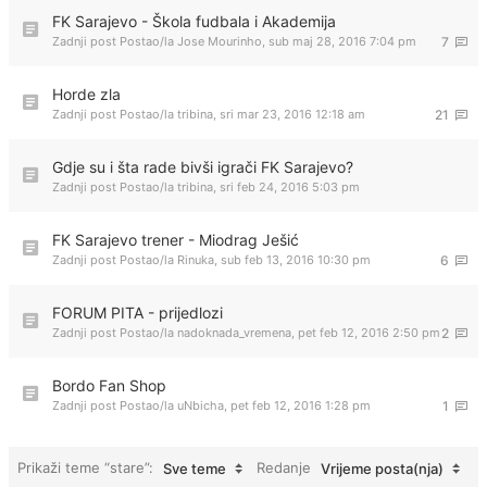
FK Sarajevo - Škola fudbala i Akademija
Zadnji post Postao/la
Jose Mourinho
,
sub maj 28, 2016 7:04 pm
7
Horde zla
Zadnji post Postao/la
tribina
,
sri mar 23, 2016 12:18 am
21
Gdje su i šta rade bivši igrači FK Sarajevo?
Zadnji post Postao/la
tribina
,
sri feb 24, 2016 5:03 pm
FK Sarajevo trener - Miodrag Ješić
Zadnji post Postao/la
Rinuka
,
sub feb 13, 2016 10:30 pm
6
FORUM PITA - prijedlozi
Zadnji post Postao/la
nadoknada_vremena
,
pet feb 12, 2016 2:50 pm
2
Bordo Fan Shop
Zadnji post Postao/la
uNbicha
,
pet feb 12, 2016 1:28 pm
1
Prikaži teme “stare”:
Redanje
Sve teme
Vrijeme posta(nja)