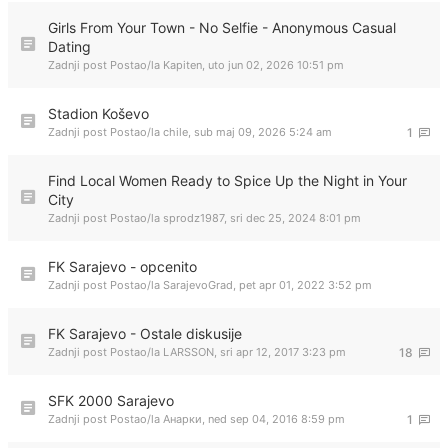
Girls From Your Town - No Selfie - Anonymous Casual
Dating
Zadnji post Postao/la
Kapiten
,
uto jun 02, 2026 10:51 pm
Stadion Koševo
Zadnji post Postao/la
chile
,
sub maj 09, 2026 5:24 am
1
Find Local Women Ready to Spice Up the Night in Your
City
Zadnji post Postao/la
sprodz1987
,
sri dec 25, 2024 8:01 pm
FK Sarajevo - opcenito
Zadnji post Postao/la
SarajevoGrad
,
pet apr 01, 2022 3:52 pm
FK Sarajevo - Ostale diskusije
Zadnji post Postao/la
LARSSON
,
sri apr 12, 2017 3:23 pm
18
SFK 2000 Sarajevo
Zadnji post Postao/la
Анарки
,
ned sep 04, 2016 8:59 pm
1