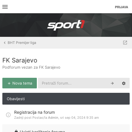
PRIJAVA
BHT Premijer liga
FK Sarajevo
Podforum vezan za FK Sarajevo
Nova tema
Obavijesti
Registracija na forum
Zadnji post Postao/la
Admin
,
sri sep 04, 2024 9:35 am
Uvjeti korištenja foruma