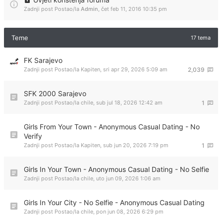
Zadnji post Postao/la
Admin
,
čet feb 11, 2016 10:35 pm
Teme
17 tema
FK Sarajevo
Zadnji post Postao/la
Kapiten
,
sri apr 29, 2026 5:09 am
2,039
SFK 2000 Sarajevo
Zadnji post Postao/la
chile
,
sub jul 18, 2026 12:42 am
1
Girls From Your Town - Anonymous Casual Dating - No
Verify
Zadnji post Postao/la
Kapiten
,
sub jun 20, 2026 7:19 pm
1
Girls In Your Town - Anonymous Casual Dating - No Selfie
Zadnji post Postao/la
chile
,
uto jun 09, 2026 1:06 am
Girls In Your City - No Selfie - Anonymous Casual Dating
Zadnji post Postao/la
chile
,
pon jun 08, 2026 6:29 pm