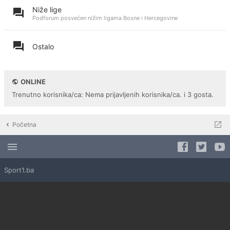
Niže lige
Podforum posvećen nižim ligama Bosne i Hercegovine
Ostalo
ONLINE
Trenutno korisnika/ca: Nema prijavljenih korisnika/ca. i 3 gosta.
Početna
Sport1.ba