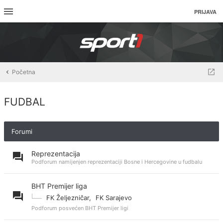
PRIJAVA
Početna
FUDBAL
Forumi
Reprezentacija
Podforum namijenjen reprezentaciji Bosne i Hercegovine u fudbalu
BHT Premijer liga
FK Željezničar
,
FK Sarajevo
Podforum posvećen BHT Premijer ligi