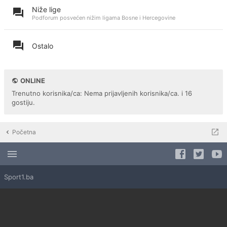
Niže lige
Podforum posvećen nižim ligama Bosne i Hercegovine
Ostalo
ONLINE
Trenutno korisnika/ca: Nema prijavljenih korisnika/ca. i 16
gostiju.
Početna
Sport1.ba