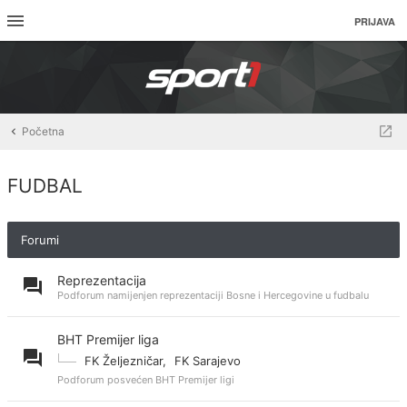
PRIJAVA
Početna
FUDBAL
Forumi
Reprezentacija
Podforum namijenjen reprezentaciji Bosne i Hercegovine u fudbalu
BHT Premijer liga
FK Željezničar
,
FK Sarajevo
Podforum posvećen BHT Premijer ligi