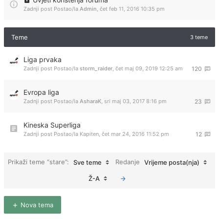
Zadnji post Postao/la
Admin
,
čet feb 11, 2016 10:35 pm
Teme
3 teme
Liga prvaka
Zadnji post Postao/la
storm_raider
,
čet maj 09, 2019 12:25 am
120
Evropa liga
Zadnji post Postao/la
AsharaK
,
sri maj 03, 2017 8:16 pm
23
Kineska Superliga
Zadnji post Postao/la
Kapiten
,
čet mar 24, 2016 11:52 pm
12
Prikaži teme “stare”:
Redanje
Sve teme
Vrijeme posta(nja)
Ž-A
Nova tema