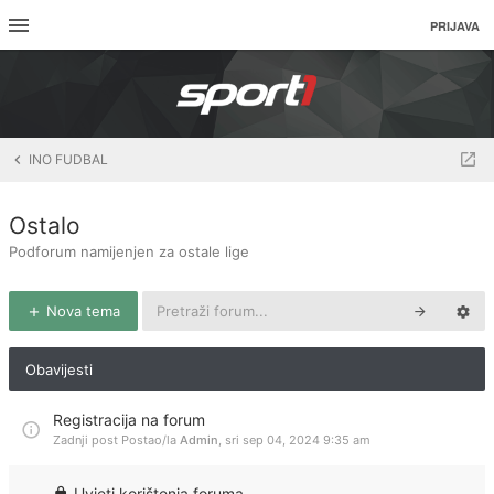
PRIJAVA
INO FUDBAL
Ostalo
Podforum namijenjen za ostale lige
Nova tema
Obavijesti
Registracija na forum
Zadnji post Postao/la
Admin
,
sri sep 04, 2024 9:35 am
Uvjeti korištenja foruma