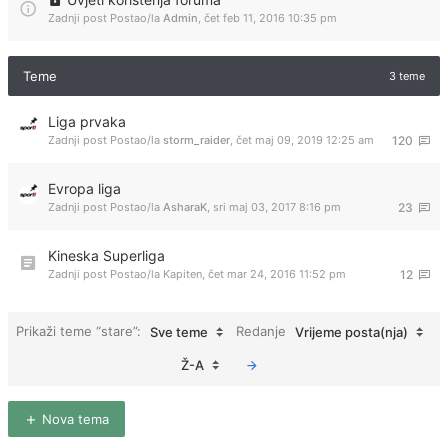
Zadnji post Postao/la
Admin
,
čet feb 11, 2016 10:35 pm
Teme
3 teme
Liga prvaka
Zadnji post Postao/la
storm_raider
,
čet maj 09, 2019 12:25 am
120
Evropa liga
Zadnji post Postao/la
AsharaK
,
sri maj 03, 2017 8:16 pm
23
Kineska Superliga
Zadnji post Postao/la
Kapiten
,
čet mar 24, 2016 11:52 pm
12
Prikaži teme “stare”:
Redanje
Sve teme
Vrijeme posta(nja)
Ž-A
Nova tema