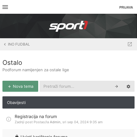
PRIJAVA
INO FUDBAL
Ostalo
Podforum namijenjen za ostale lige
Nova tema
Obavijesti
Registracija na forum
Zadnji post Postao/la
Admin
,
sri sep 04, 2024 9:35 am
Uvjeti korištenja foruma