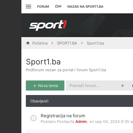
FORUM
ČPP
NAZAD NA SPORT1.BA
Početna
SPORT1.BA
Sport1.ba
Sport1.ba
Podforum vezan za portal i forum Sport1.ba
Nova tema
Obavijesti
Registracija na forum
Postano Postao/la
Admin
,
sri sep 04, 2024 9:35 