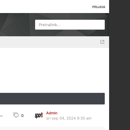
PRIJAVA
Pretražnik...
Admin
0
no
sri sep 04, 2024 9:35 am