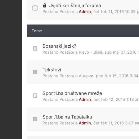
Uvjeti korištenja foruma
Postano Postao/la
Admin
,
čet feb 11, 2016 10:35 
Teme
Bosanski jezik?
Postano Postao/la
Plavo - Bijeli
,
sub maj 07, 2016 
Tekstovi
Postano Postao/la
Анарки
,
pon feb 15, 2016 3:3
Sport1.ba društvene mreže
Postano Postao/la
Admin
,
pet feb 12, 2016 1:13 a
Sport1.ba na Tapatalku
Postano Postao/la
Admin
,
čet feb 11, 2016 3:07 a