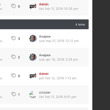
Admin
3
0
čet feb 11, 2016 10:35 pm
no
4 teme
Анарки
8
3
sub maj 07, 2016 12:12 pm
no
Анарки
2
sub apr 16, 2016 3:29 pm
no
Admin
0
pet feb 12, 2016 1:13 am
no
crozzer
9
1
čet feb 11, 2016 9:01 pm
no