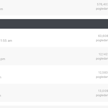
576,40
pogleda
pm
63,60
pogleda
11:55 am
12,142
pogleda
4 pm
12,583
pogleda
m
13,00
pogleda
m