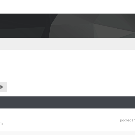
pogleda
am