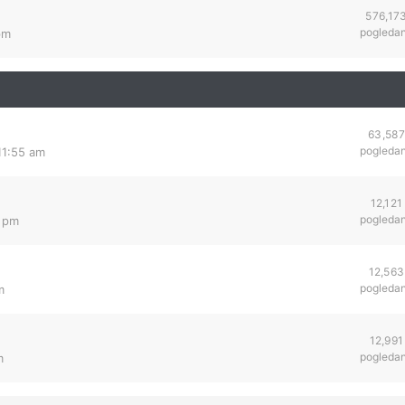
576,17
pogleda
pm
63,587
pogleda
11:55 am
12,121
pogleda
4 pm
12,563
pogleda
m
12,991
pogleda
m