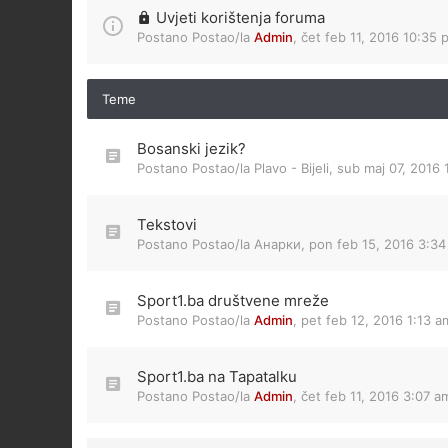
Uvjeti korištenja foruma
Postano Postao/la
Admin
,
čet feb 11, 2016 10:35 
Teme
Bosanski jezik?
Postano Postao/la
Plavo - Bijeli
,
sub maj 07, 2016 
Tekstovi
Postano Postao/la
Анарки
,
pon feb 15, 2016 3:3
Sport1.ba društvene mreže
Postano Postao/la
Admin
,
pet feb 12, 2016 1:13 a
Sport1.ba na Tapatalku
Postano Postao/la
Admin
,
čet feb 11, 2016 3:07 a