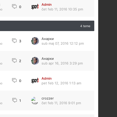
Admin
3
0
čet feb 11, 2016 10:35 pm
no
4 teme
Анарки
3
sub maj 07, 2016 12:12 pm
no
Анарки
2
sub apr 16, 2016 3:29 pm
no
Admin
0
pet feb 12, 2016 1:13 am
no
crozzer
1
čet feb 11, 2016 9:01 pm
no