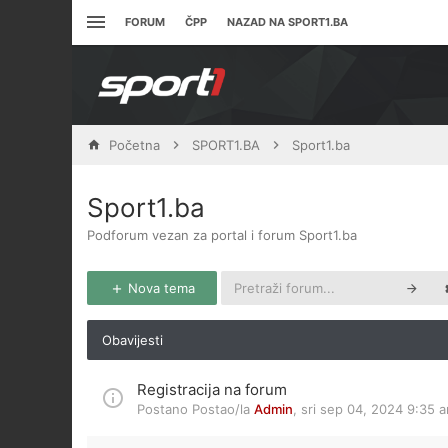
FORUM
ČPP
NAZAD NA SPORT1.BA
Početna
SPORT1.BA
Sport1.ba
Sport1.ba
Podforum vezan za portal i forum Sport1.ba
Nova tema
Obavijesti
Registracija na forum
Postano Postao/la
Admin
,
sri sep 04, 2024 9:35 