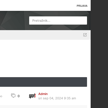
PRIJAVA
Pretražnik...
Admin
0
no
sri sep 04, 2024 9:35 am