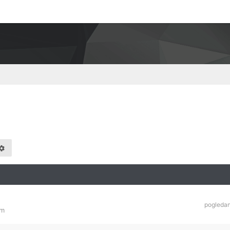
pogleda
am