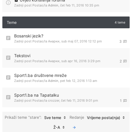
Zadnji post Postao/la
Admin
,
čet feb 11, 2016 10:35 pm
Teme
4 teme
Bosanski jezik?
Zadnji post Postao/la
Анарки
,
sub maj 07, 2016 12:12 pm
3
Tekstovi
Zadnji post Postao/la
Анарки
,
sub apr 16, 2016 3:29 pm
2
Sport1.ba društvene mreže
Zadnji post Postao/la
Admin
,
pet feb 12, 2016 1:13 am
Sport1.ba na Tapatalku
Zadnji post Postao/la
crozzer
,
čet feb 11, 2016 9:01 pm
1
Prikaži teme “stare”:
Redanje
Sve teme
Vrijeme posta(nja)
Ž-A