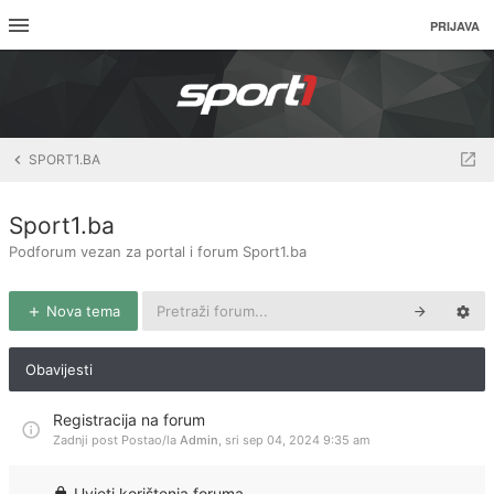
PRIJAVA
SPORT1.BA
Sport1.ba
Podforum vezan za portal i forum Sport1.ba
Nova tema
Obavijesti
Registracija na forum
Zadnji post Postao/la
Admin
,
sri sep 04, 2024 9:35 am
Uvjeti korištenja foruma