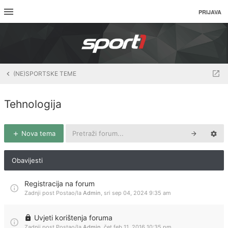
PRIJAVA
(NE)SPORTSKE TEME
Tehnologija
Nova tema
Obavijesti
Registracija na forum
Zadnji post Postao/la
Admin
,
sri sep 04, 2024 9:35 am
Uvjeti korištenja foruma
Zadnji post Postao/la
Admin
,
čet feb 11, 2016 10:35 pm