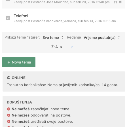
Zadnji post Postao/la
Jose Mourinho
,
sub feb 20, 2016 12:40 pm
11
Telefoni
Zadnji post Postao/la
nadoknada_vremena
,
sub feb 13, 2016 10:16 am
Prikaži teme “stare”:
Redanje
Sve teme
Vrijeme posta(nja)
Ž-A
Nova tema
ONLINE
Trenutno korisnika/ca: Nema prijavljenih korisnika/ca. i 4 gosta.
DOPUŠTENJA
Ne možeš
započinjati nove teme.
Ne možeš
odgovarati na postove.
Ne možeš
uređivati svoje postove.