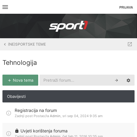
PRIJAVA
(NE)SPORTSKE TEME
Tehnologija
Nova tema
Obavijesti
Registracija na forum
Zadnji post Postao/la
Admin
,
sri sep 04, 2024 9:35 am
Uvjeti korištenja foruma
Zadnji post Postao/la
Admin
,
čet feb 11, 2016 10:35 pm