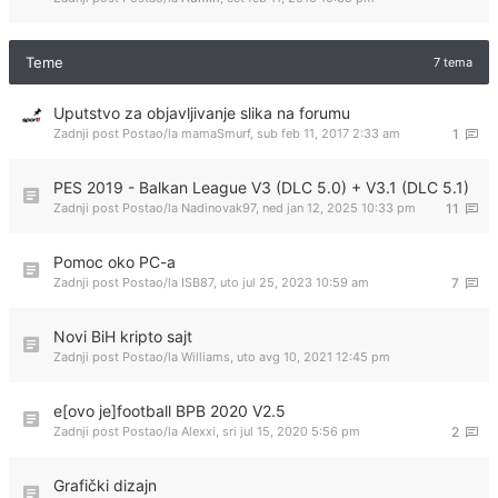
Teme
7 tema
Uputstvo za objavljivanje slika na forumu
Zadnji post Postao/la
mamaSmurf
,
sub feb 11, 2017 2:33 am
1
PES 2019 - Balkan League V3 (DLC 5.0) + V3.1 (DLC 5.1)
Zadnji post Postao/la
Nadinovak97
,
ned jan 12, 2025 10:33 pm
11
Pomoc oko PC-a
Zadnji post Postao/la
ISB87
,
uto jul 25, 2023 10:59 am
7
Novi BiH kripto sajt
Zadnji post Postao/la
Williams
,
uto avg 10, 2021 12:45 pm
e[ovo je]football BPB 2020 V2.5
Zadnji post Postao/la
Alexxi
,
sri jul 15, 2020 5:56 pm
2
Grafički dizajn