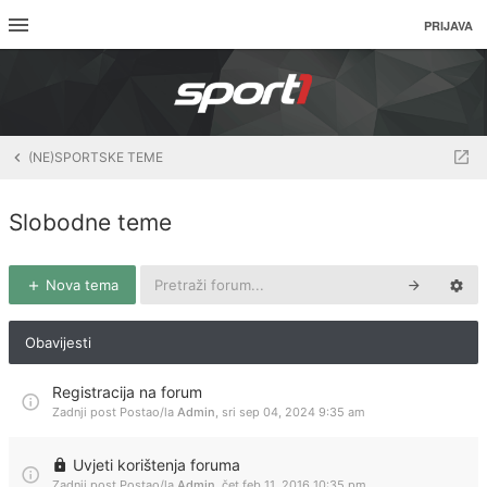
PRIJAVA
(NE)SPORTSKE TEME
Slobodne teme
Nova tema
Obavijesti
Registracija na forum
Zadnji post Postao/la
Admin
,
sri sep 04, 2024 9:35 am
Uvjeti korištenja foruma
Zadnji post Postao/la
Admin
,
čet feb 11, 2016 10:35 pm