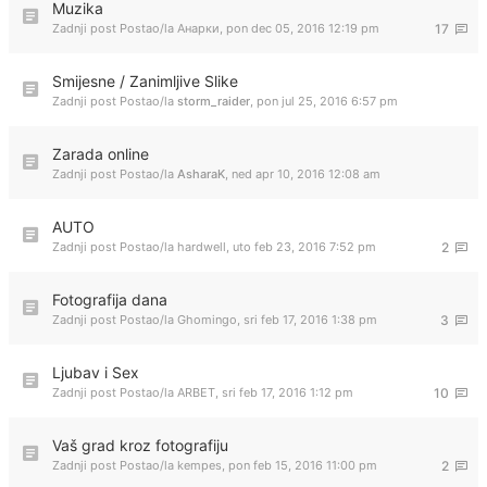
Muzika
Zadnji post Postao/la
Анарки
,
pon dec 05, 2016 12:19 pm
17
Smijesne / Zanimljive Slike
Zadnji post Postao/la
storm_raider
,
pon jul 25, 2016 6:57 pm
Zarada online
Zadnji post Postao/la
AsharaK
,
ned apr 10, 2016 12:08 am
AUTO
Zadnji post Postao/la
hardwell
,
uto feb 23, 2016 7:52 pm
2
Fotografija dana
Zadnji post Postao/la
Ghomingo
,
sri feb 17, 2016 1:38 pm
3
Ljubav i Sex
Zadnji post Postao/la
ARBET
,
sri feb 17, 2016 1:12 pm
10
Vaš grad kroz fotografiju
Zadnji post Postao/la
kempes
,
pon feb 15, 2016 11:00 pm
2