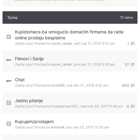
Teme
12 tema
Kupidomace.ba omogućio domaćim firmama da rade
online prodaju besplatno
Zadnji post Postao/la
storm_raider
,
ned maj 17, 2020 9:51 pm
1
Filmovi i Serije
Zadnji post Postao/la
storm_raider
,
pon dec 17, 2018 8:39 am
57
Chat
Zadnji post Postao/la
blueDBR
,
sub dec 01, 2018 4:32 pm
895
Jedno pitanje
Zadnji post Postao/la
Eisenbahner1921
,
ned mar 26, 2017 9:48 pm
4
Kupujem/prodajem
Zadnji post Postao/la
AsharaK
,
pon jan 23, 2017 12:35 am