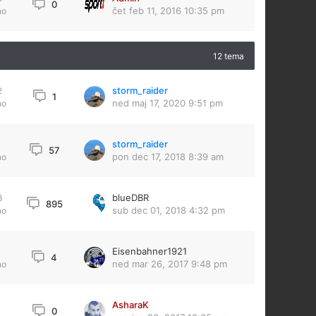
0
čet feb 11, 2016 10:35 pm
no
12 tema
storm_raider
2
1
ned maj 17, 2020 9:51 pm
no
storm_raider
57
pon dec 17, 2018 8:39 am
no
blueDBR
8
895
sub dec 01, 2018 4:32 pm
no
Eisenbahner1921
4
ned mar 26, 2017 9:48 pm
no
AsharaK
0