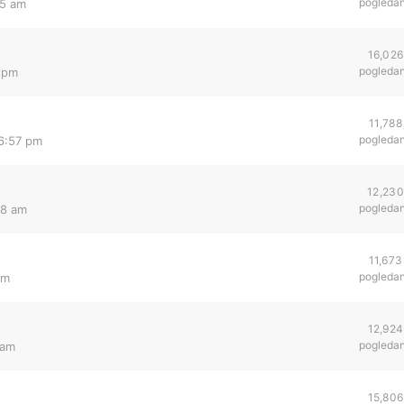
pogleda
35 am
16,026
pogleda
9 pm
11,788
pogleda
 6:57 pm
12,230
pogleda
08 am
11,673
pogleda
pm
12,924
pogleda
 am
15,806