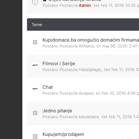
Postano Postao/la
Admin
,
čet feb 11, 2016 10:35 
Teme
Kupidomace.ba omogućio domaćim firmama d
Postano Postao/la
Williams
,
sri maj 06, 2020 2:47
Filmovi i Serije
Postano Postao/la
Hadzijalagic
,
čet feb 11, 2016 
Chat
Postano Postao/la
Анарки
,
sri feb 10, 2016 4:06 
Jedno pitanje
Postano Postao/la
baudelaire
,
čet feb 11, 2016 1:
Kupujem/prodajem