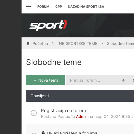
FORUM
ČPP
NAZAD NA SPORT1.BA
Početna
(NE)SPORTSKE TEME
Slobodne tem
Slobodne teme
Nova tema
Obavijesti
Registracija na forum
Postano Postao/la
Admin
,
sri sep 04, 2024 9:35 
Uvjeti korištenja foruma