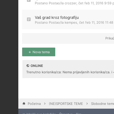
Postano Postao/la
crozzer
,
čet feb 11, 2016 9:59
Vaš grad kroz fotografiju
Postano Postao/la
kempes
,
čet feb 11, 2016 11:4
Prika
Nova tema
ONLINE
Trenutno korisnika/ca: Nema prijavljenih korisnika/ca. i 
Početna
(NE)SPORTSKE TEME
Slobodne tem