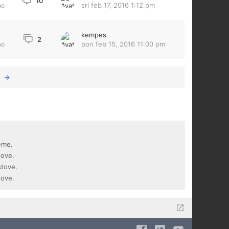
10
sri feb 17, 2016 1:12 pm
no
kempes
2
pon feb 15, 2016 11:00 pm
no
eme.
tove.
stove.
tove.