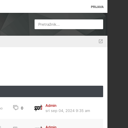
PRIJAVA
Pretražnik...
Admin
0
no
sri sep 04, 2024 9:35 am
Admin
0