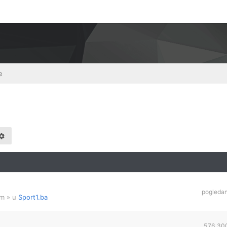
e
pogleda
am
» u
Sport1.ba
576,30