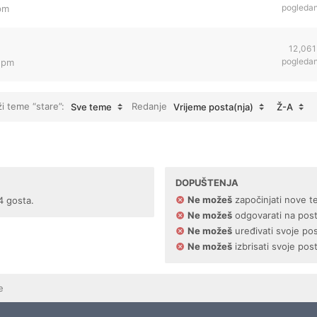
pogleda
 pm
12,061
pogleda
8 pm
ži teme “stare”:
Redanje
Sve teme
Vrijeme posta(nja)
Ž-A
DOPUŠTENJA
Ne možeš
započinjati nove t
4 gosta.
Ne možeš
odgovarati na pos
Ne možeš
uređivati svoje po
Ne možeš
izbrisati svoje pos
e