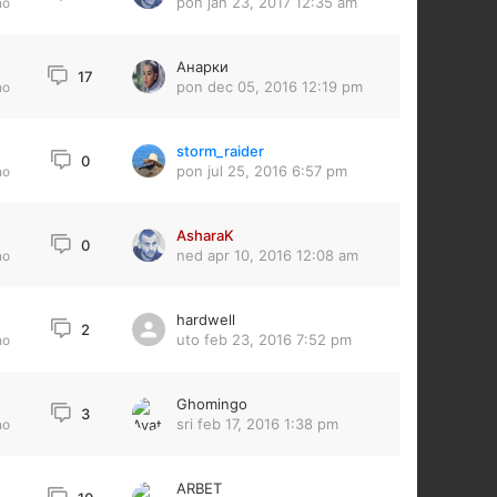
pon jan 23, 2017 12:35 am
no
Анарки
17
pon dec 05, 2016 12:19 pm
no
storm_raider
0
pon jul 25, 2016 6:57 pm
no
AsharaK
0
ned apr 10, 2016 12:08 am
no
hardwell
2
uto feb 23, 2016 7:52 pm
no
Ghomingo
3
sri feb 17, 2016 1:38 pm
no
ARBET