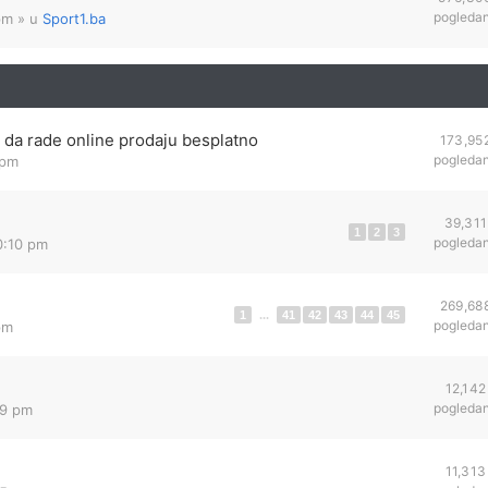
pogleda
pm
» u
Sport1.ba
a rade online prodaju besplatno
173,95
pogleda
 pm
39,311
1
2
3
pogleda
10:10 pm
269,68
1
...
41
42
43
44
45
pogleda
pm
12,142
pogleda
49 pm
11,313