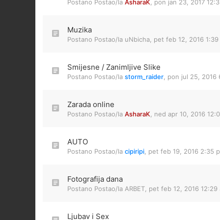
Postano Postao/la
AsharaK
,
pon jan 23, 2017 12:
Muzika
Postano Postao/la
uNbicha
,
pet feb 12, 2016 1:3
Smijesne / Zanimljive Slike
Postano Postao/la
storm_raider
,
pon jul 25, 2016
Zarada online
Postano Postao/la
AsharaK
,
ned apr 10, 2016 12:
AUTO
Postano Postao/la
cipiripi
,
pet feb 19, 2016 2:35 
Fotografija dana
Postano Postao/la
ARBET
,
pet feb 12, 2016 12:29
Ljubav i Sex