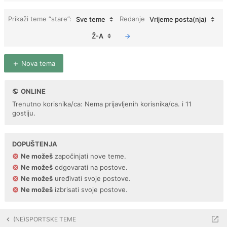
Prikaži teme “stare”:
Redanje
Sve teme
Vrijeme posta(nja)
Ž-A
Nova tema
ONLINE
Trenutno korisnika/ca: Nema prijavljenih korisnika/ca. i 11
gostiju.
DOPUŠTENJA
Ne možeš
započinjati nove teme.
Ne možeš
odgovarati na postove.
Ne možeš
uređivati svoje postove.
Ne možeš
izbrisati svoje postove.
(NE)SPORTSKE TEME