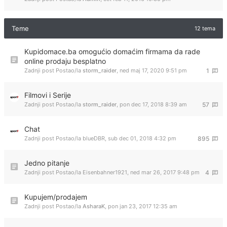
Teme
12 tema
Kupidomace.ba omogućio domaćim firmama da rade
online prodaju besplatno
Zadnji post Postao/la
storm_raider
,
ned maj 17, 2020 9:51 pm
1
Filmovi i Serije
Zadnji post Postao/la
storm_raider
,
pon dec 17, 2018 8:39 am
57
Chat
Zadnji post Postao/la
blueDBR
,
sub dec 01, 2018 4:32 pm
895
Jedno pitanje
Zadnji post Postao/la
Eisenbahner1921
,
ned mar 26, 2017 9:48 pm
4
Kupujem/prodajem
Zadnji post Postao/la
AsharaK
,
pon jan 23, 2017 12:35 am