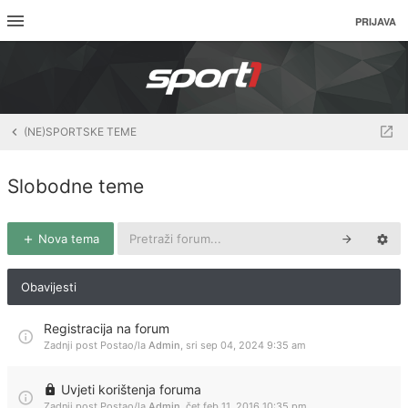
PRIJAVA
(NE)SPORTSKE TEME
Slobodne teme
Nova tema
Obavijesti
Registracija na forum
Zadnji post Postao/la
Admin
,
sri sep 04, 2024 9:35 am
Uvjeti korištenja foruma
Zadnji post Postao/la
Admin
,
čet feb 11, 2016 10:35 pm