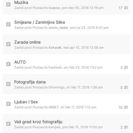
Muzika
Zadnji post Postao/la
Анарки
,
pon dec 05, 2016 12:19 pm
17
Smijesne / Zanimljive Slike
Zadnji post Postao/la
storm_raider
,
pon jul 25, 2016 6:57 pm
Zarada online
Zadnji post Postao/la
AsharaK
,
ned apr 10, 2016 12:08 am
AUTO
Zadnji post Postao/la
hardwell
,
uto feb 23, 2016 7:52 pm
2
Fotografija dana
Zadnji post Postao/la
Ghomingo
,
sri feb 17, 2016 1:38 pm
3
Ljubav i Sex
Zadnji post Postao/la
ARBET
,
sri feb 17, 2016 1:12 pm
10
Vaš grad kroz fotografiju
Zadnji post Postao/la
kempes
,
pon feb 15, 2016 11:00 pm
2