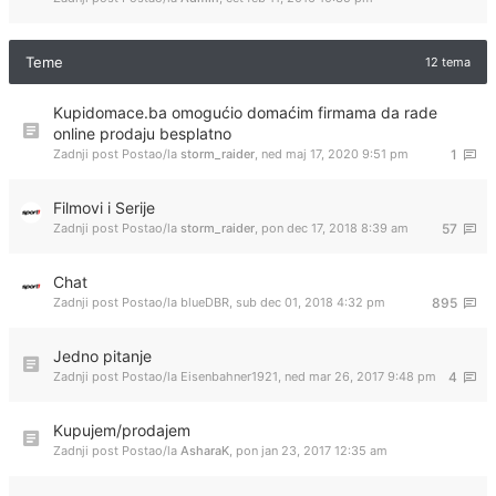
Teme
12 tema
Kupidomace.ba omogućio domaćim firmama da rade
online prodaju besplatno
Zadnji post Postao/la
storm_raider
,
ned maj 17, 2020 9:51 pm
1
Filmovi i Serije
Zadnji post Postao/la
storm_raider
,
pon dec 17, 2018 8:39 am
57
Chat
Zadnji post Postao/la
blueDBR
,
sub dec 01, 2018 4:32 pm
895
Jedno pitanje
Zadnji post Postao/la
Eisenbahner1921
,
ned mar 26, 2017 9:48 pm
4
Kupujem/prodajem
Zadnji post Postao/la
AsharaK
,
pon jan 23, 2017 12:35 am