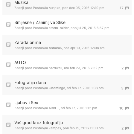
Muzika
Zadnji post Postao/la
Анарки
,
pon dec 05, 2016 12:19 pm
17
Smijesne / Zanimljive Slike
Zadnji post Postao/la
storm_raider
,
pon jul 25, 2016 6:57 pm
Zarada online
Zadnji post Postao/la
AsharaK
,
ned apr 10, 2016 12:08 am
AUTO
Zadnji post Postao/la
hardwell
,
uto feb 23, 2016 7:52 pm
2
Fotografija dana
Zadnji post Postao/la
Ghomingo
,
sri feb 17, 2016 1:38 pm
3
Ljubav i Sex
Zadnji post Postao/la
ARBET
,
sri feb 17, 2016 1:12 pm
10
Vaš grad kroz fotografiju
Zadnji post Postao/la
kempes
,
pon feb 15, 2016 11:00 pm
2