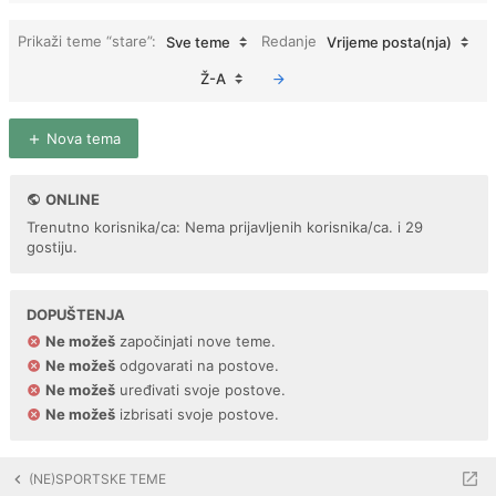
Prikaži teme “stare”:
Redanje
Sve teme
Vrijeme posta(nja)
Ž-A
Nova tema
ONLINE
Trenutno korisnika/ca: Nema prijavljenih korisnika/ca. i 29
gostiju.
DOPUŠTENJA
Ne možeš
započinjati nove teme.
Ne možeš
odgovarati na postove.
Ne možeš
uređivati svoje postove.
Ne možeš
izbrisati svoje postove.
(NE)SPORTSKE TEME