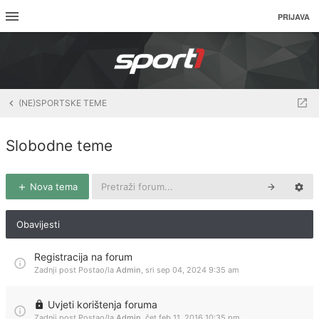
PRIJAVA
(NE)SPORTSKE TEME
Slobodne teme
Nova tema
Obavijesti
Registracija na forum
Zadnji post Postao/la
Admin
,
sri sep 04, 2024 9:35 am
Uvjeti korištenja foruma
Zadnji post Postao/la
Admin
,
čet feb 11, 2016 10:35 pm