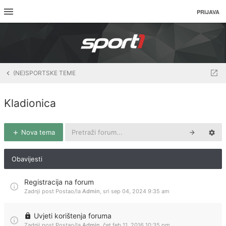
PRIJAVA
(NE)SPORTSKE TEME
Kladionica
Nova tema
Obavijesti
Registracija na forum
Zadnji post Postao/la
Admin
,
sri sep 04, 2024 9:35 am
Uvjeti korištenja foruma
Zadnji post Postao/la
Admin
,
čet feb 11, 2016 10:35 pm