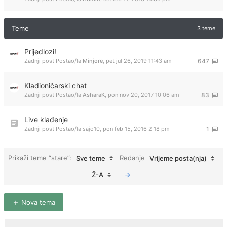
Teme
3 teme
Prijedlozi!
Zadnji post Postao/la
Minjore
,
pet jul 26, 2019 11:43 am
647
Kladioničarski chat
Zadnji post Postao/la
AsharaK
,
pon nov 20, 2017 10:06 am
83
Live klađenje
Zadnji post Postao/la
sajo10
,
pon feb 15, 2016 2:18 pm
1
Prikaži teme “stare”:
Redanje
Sve teme
Vrijeme posta(nja)
Ž-A
Nova tema