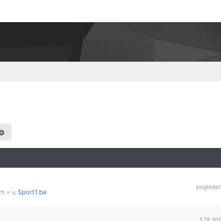
pogleda
am
» u
Sport1.ba
576,91