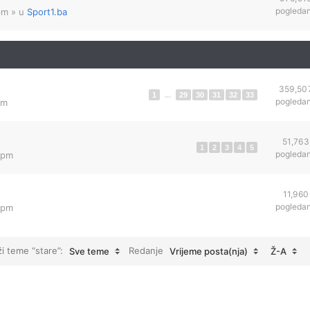
pogleda
pm
» u
Sport1.ba
359,50
1
...
29
30
31
32
33
pogleda
am
51,763
1
2
3
4
5
pogleda
 pm
11,960
pogleda
 pm
ži teme “stare”:
Redanje
Sve teme
Vrijeme posta(nja)
Ž-A