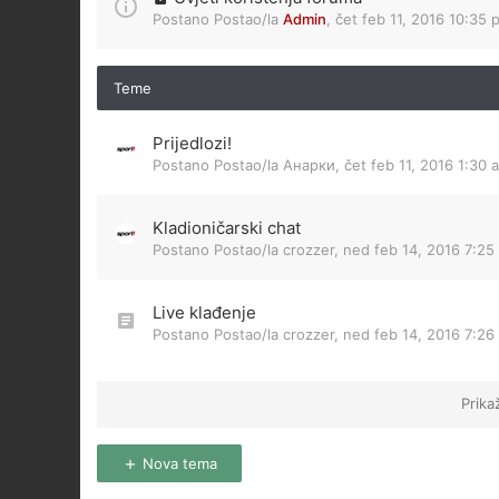
Postano Postao/la
Admin
,
čet feb 11, 2016 10:35 
Teme
Prijedlozi!
Postano Postao/la
Анарки
,
čet feb 11, 2016 1:30 
Kladioničarski chat
Postano Postao/la
crozzer
,
ned feb 14, 2016 7:25
Live klađenje
Postano Postao/la
crozzer
,
ned feb 14, 2016 7:26
Prika
Nova tema