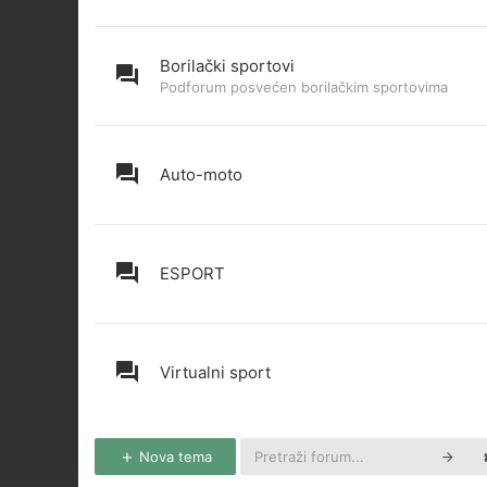
Borilački sportovi
Podforum posvećen borilačkim sportovima
Auto-moto
ESPORT
Virtualni sport
Nova tema