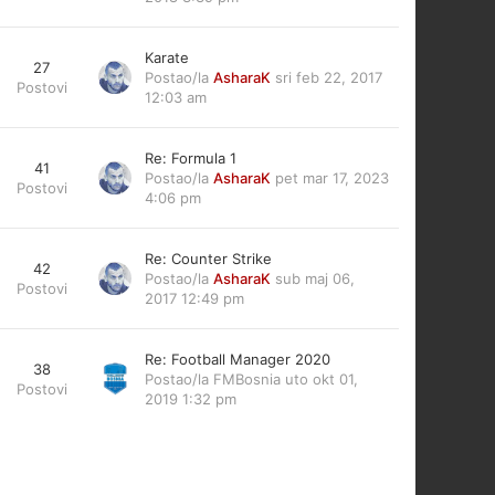
Karate
27
Postao/la
AsharaK
sri feb 22, 2017
Postovi
12:03 am
Re: Formula 1
41
Postao/la
AsharaK
pet mar 17, 2023
Postovi
4:06 pm
Re: Counter Strike
42
Postao/la
AsharaK
sub maj 06,
Postovi
2017 12:49 pm
Re: Football Manager 2020
38
Postao/la
FMBosnia
uto okt 01,
Postovi
2019 1:32 pm