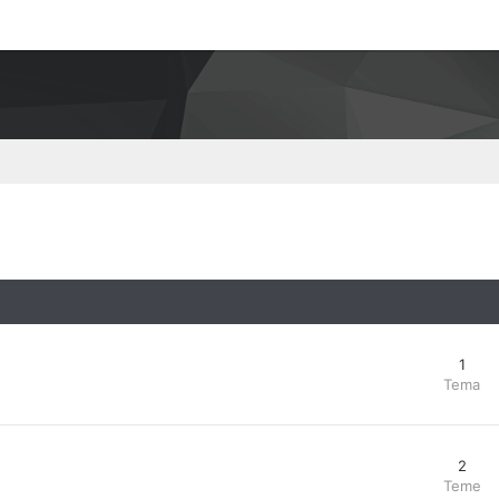
1
Tema
2
Teme