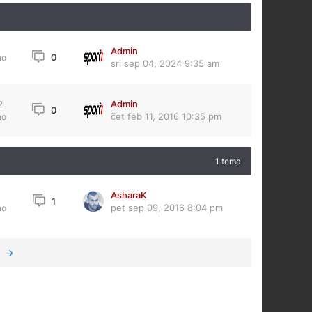
Admin
0
no
sri sep 04, 2024 9:35 am
Admin
2
0
čet feb 11, 2016 10:35 pm
no
1 tema
AsharaK
1
pet sep 09, 2016 8:04 pm
no