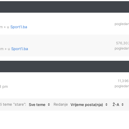
pogleda
am
» u
Sport1.ba
576,30
pogleda
pm
» u
Sport1.ba
11,396
pogleda
03 pm
ži teme “stare”:
Redanje
Sve teme
Vrijeme posta(nja)
Ž-A