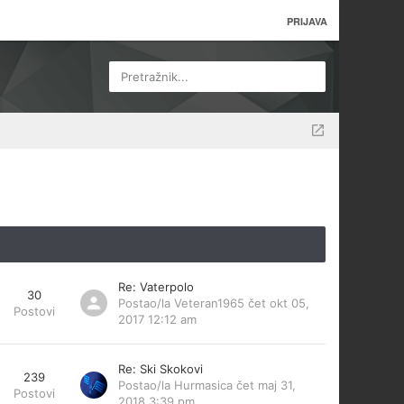
PRIJAVA
Pretražnik...
Re: Vaterpolo
30
Postao/la
Veteran1965
čet okt 05,
Postovi
2017 12:12 am
Re: Ski Skokovi
239
Postao/la
Hurmasica
čet maj 31,
Postovi
2018 3:39 pm