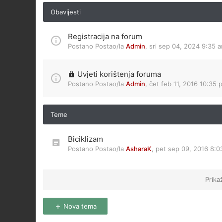
Obavijesti
Registracija na forum
Postano Postao/la
Admin
,
sri sep 04, 2024 9:35 
Uvjeti korištenja foruma
Postano Postao/la
Admin
,
čet feb 11, 2016 10:35 
Teme
Biciklizam
Postano Postao/la
AsharaK
,
pet sep 09, 2016 8:
Prika
Nova tema