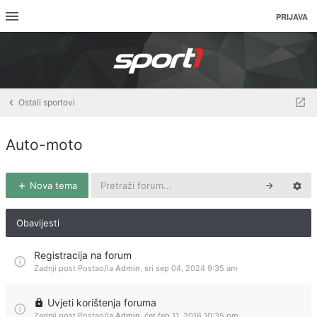
PRIJAVA
Ostali sportovi
Auto-moto
Nova tema
Obavijesti
Registracija na forum
Zadnji post Postao/la
Admin
,
sri sep 04, 2024 9:35 am
Uvjeti korištenja foruma
Zadnji post Postao/la
Admin
,
čet feb 11, 2016 10:35 pm