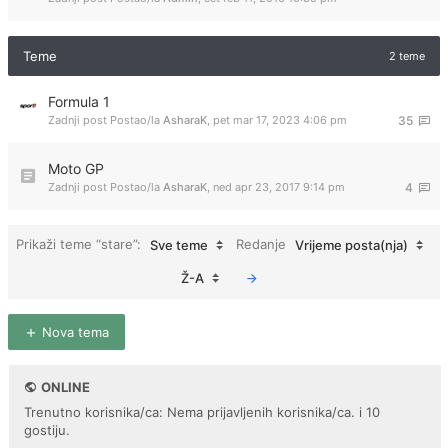
Teme
2 teme
Formula 1
Zadnji post Postao/la
AsharaK
,
pet mar 17, 2023 4:06 pm
35
Moto GP
Zadnji post Postao/la
AsharaK
,
ned apr 23, 2017 9:14 pm
4
Prikaži teme “stare”:
Redanje
Sve teme
Vrijeme posta(nja)
Ž-A
Nova tema
ONLINE
Trenutno korisnika/ca: Nema prijavljenih korisnika/ca. i 10
gostiju.