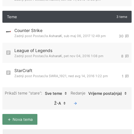
Teme
3 teme
Counter Strike
Zadnji post Postao/la
AsharaK
,
sub maj 06, 2017 12:49 pm
30
League of Legends
Zadnji post Postao/la
AsharaK
,
pet nov 04, 2016 1:08 pm
8
StarCraft
Zadnji post Postao/la
SWRA_1921
,
ned avg 14, 2016 1:22 pm
1
Prikaži teme “stare”:
Redanje
Sve teme
Vrijeme posta(nja)
Ž-A
Nova tema