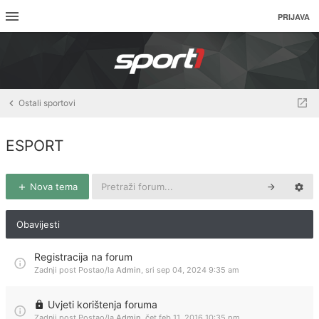
PRIJAVA
Ostali sportovi
ESPORT
Nova tema
Obavijesti
Registracija na forum
Zadnji post Postao/la
Admin
,
sri sep 04, 2024 9:35 am
Uvjeti korištenja foruma
Zadnji post Postao/la
Admin
,
čet feb 11, 2016 10:35 pm