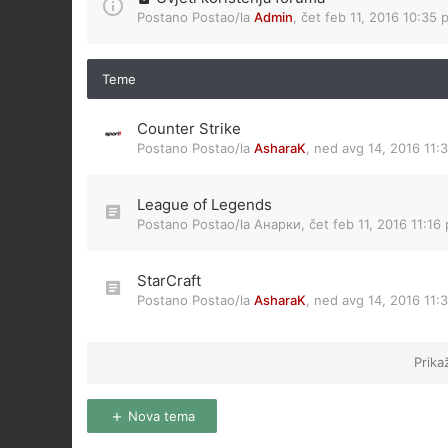
Postano Postao/la
Admin
,
čet feb 11, 2016 10:35 
Teme
Counter Strike
Postano Postao/la
AsharaK
,
ned avg 14, 2016 11:
League of Legends
Postano Postao/la
Анарки
,
čet feb 11, 2016 11:16
StarCraft
Postano Postao/la
AsharaK
,
ned avg 14, 2016 11:
Prika
Nova tema