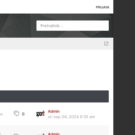
PRIJAVA
Pretražnik...
Admin
0
no
sri sep 04, 2024 9:35 am
Admin
3