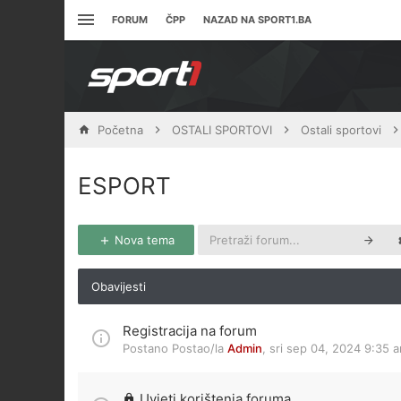
FORUM
ČPP
NAZAD NA SPORT1.BA
Početna
OSTALI SPORTOVI
Ostali sportovi
ESPORT
Nova tema
Obavijesti
Registracija na forum
Postano Postao/la
Admin
,
sri sep 04, 2024 9:35 
Uvjeti korištenja foruma