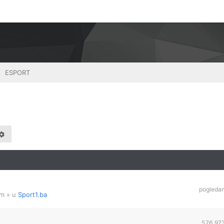
ESPORT
pogleda
am
» u
Sport1.ba
576,97