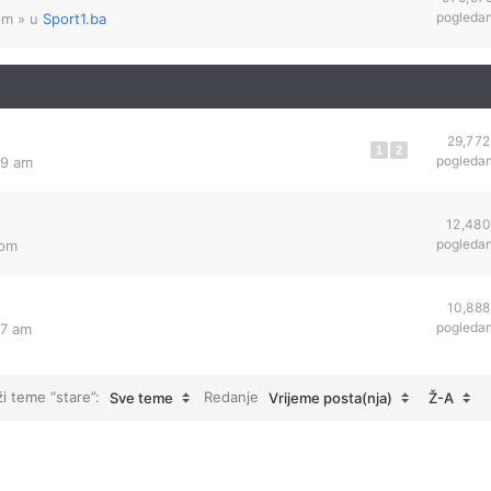
pogleda
pm
» u
Sport1.ba
29,772
1
2
pogleda
39 am
12,480
pogleda
 pm
10,888
pogleda
37 am
ži teme “stare”:
Redanje
Sve teme
Vrijeme posta(nja)
Ž-A