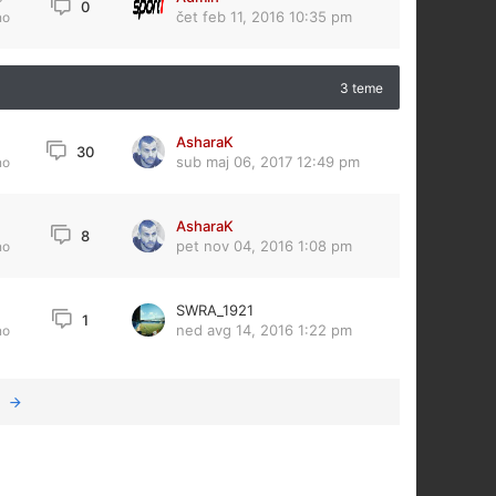
0
čet feb 11, 2016 10:35 pm
no
3 teme
AsharaK
30
sub maj 06, 2017 12:49 pm
no
AsharaK
8
pet nov 04, 2016 1:08 pm
no
SWRA_1921
1
ned avg 14, 2016 1:22 pm
no