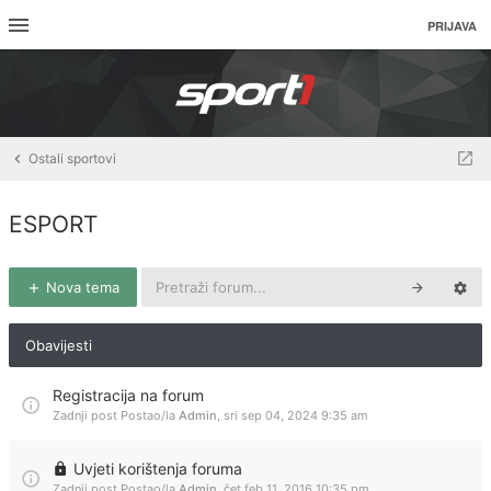
PRIJAVA
Ostali sportovi
ESPORT
Nova tema
Obavijesti
Registracija na forum
Zadnji post Postao/la
Admin
,
sri sep 04, 2024 9:35 am
Uvjeti korištenja foruma
Zadnji post Postao/la
Admin
,
čet feb 11, 2016 10:35 pm