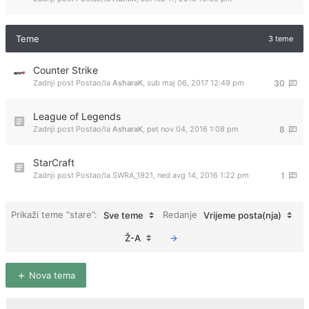
Teme
3 teme
Counter Strike
Zadnji post Postao/la
AsharaK
,
sub maj 06, 2017 12:49 pm
30
League of Legends
Zadnji post Postao/la
AsharaK
,
pet nov 04, 2016 1:08 pm
8
StarCraft
Zadnji post Postao/la
SWRA_1921
,
ned avg 14, 2016 1:22 pm
1
Prikaži teme “stare”:
Redanje
Sve teme
Vrijeme posta(nja)
Ž-A
Nova tema