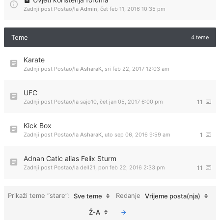
Zadnji post Postao/la
Admin
,
čet feb 11, 2016 10:35 pm
Teme
4 teme
Karate
Zadnji post Postao/la
AsharaK
,
sri feb 22, 2017 12:03 am
UFC
Zadnji post Postao/la
sajo10
,
čet jan 05, 2017 6:00 pm
11
Kick Box
Zadnji post Postao/la
AsharaK
,
uto sep 06, 2016 9:59 am
1
Adnan Catic alias Felix Sturm
Zadnji post Postao/la
dell21
,
pon feb 22, 2016 2:33 pm
11
Prikaži teme “stare”:
Redanje
Sve teme
Vrijeme posta(nja)
Ž-A