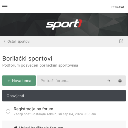
PRIJAVA
Ostali sportovi
Borilački sportovi
Podforum posvećen borilačkim sportovima
Nova tema
Obavijesti
Registracija na forum
Zadnji post Postao/la
Admin
,
sri sep 04, 2024 9:35 am
Uvjeti korištenja foruma