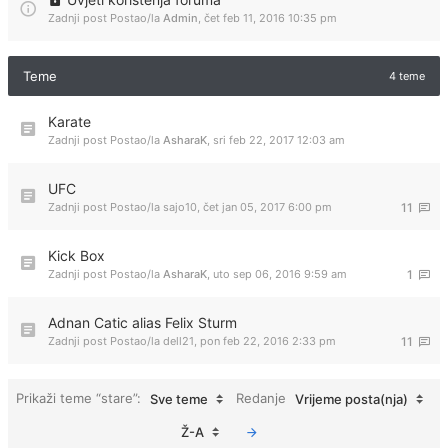
Zadnji post Postao/la
Admin
,
čet feb 11, 2016 10:35 pm
Teme
4 teme
Karate
Zadnji post Postao/la
AsharaK
,
sri feb 22, 2017 12:03 am
UFC
Zadnji post Postao/la
sajo10
,
čet jan 05, 2017 6:00 pm
11
Kick Box
Zadnji post Postao/la
AsharaK
,
uto sep 06, 2016 9:59 am
1
Adnan Catic alias Felix Sturm
Zadnji post Postao/la
dell21
,
pon feb 22, 2016 2:33 pm
11
Prikaži teme “stare”:
Redanje
Sve teme
Vrijeme posta(nja)
Ž-A