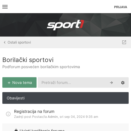
PRIJAVA
Ostali sportovi
Borilački sportovi
Podforum posvećen borilačkim sportovima
Nova tema
Obavijesti
Registracija na forum
Zadnji post Postao/la
Admin
,
sri sep 04, 2024 9:35 am
Uvjeti korištenja foruma