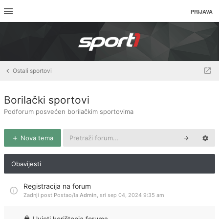
PRIJAVA
Ostali sportovi
Borilački sportovi
Podforum posvećen borilačkim sportovima
Nova tema
Obavijesti
Registracija na forum
Zadnji post Postao/la
Admin
,
sri sep 04, 2024 9:35 am
Uvjeti korištenja foruma