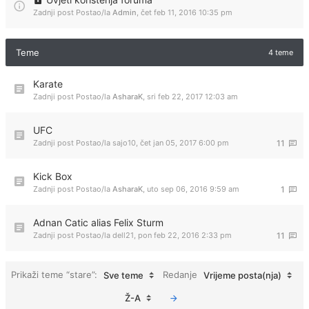
Zadnji post Postao/la
Admin
,
čet feb 11, 2016 10:35 pm
Teme
4 teme
Karate
Zadnji post Postao/la
AsharaK
,
sri feb 22, 2017 12:03 am
UFC
Zadnji post Postao/la
sajo10
,
čet jan 05, 2017 6:00 pm
11
Kick Box
Zadnji post Postao/la
AsharaK
,
uto sep 06, 2016 9:59 am
1
Adnan Catic alias Felix Sturm
Zadnji post Postao/la
dell21
,
pon feb 22, 2016 2:33 pm
11
Prikaži teme “stare”:
Redanje
Sve teme
Vrijeme posta(nja)
Ž-A