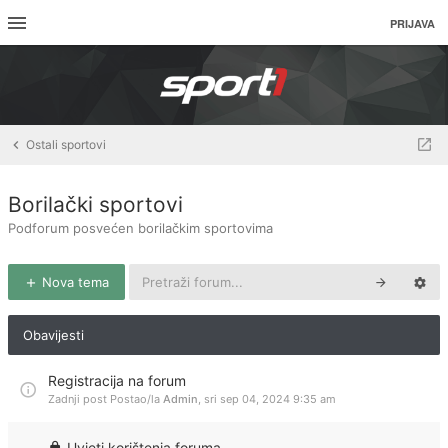
PRIJAVA
Ostali sportovi
Borilački sportovi
Podforum posvećen borilačkim sportovima
Nova tema
Obavijesti
Registracija na forum
Zadnji post Postao/la
Admin
,
sri sep 04, 2024 9:35 am
Uvjeti korištenja foruma