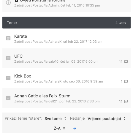
Zadnji post Postao/la
Admin
,
čet feb 11, 2016 10:35 pm
Teme
4 teme
Karate
Zadnji post Postao/la
AsharaK
,
sri feb 22, 2017 12:03 am
UFC
Zadnji post Postao/la
sajo10
,
čet jan 05, 2017 6:00 pm
11
Kick Box
Zadnji post Postao/la
AsharaK
,
uto sep 06, 2016 9:59 am
1
Adnan Catic alias Felix Sturm
Zadnji post Postao/la
dell21
,
pon feb 22, 2016 2:33 pm
11
Prikaži teme “stare”:
Redanje
Sve teme
Vrijeme posta(nja)
Ž-A