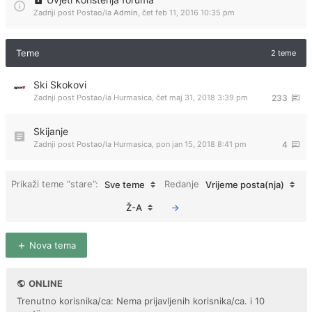
Zadnji post Postao/la
Admin
,
čet feb 11, 2016 10:35 pm
Teme
2 teme
Ski Skokovi
Zadnji post Postao/la
Hurmasica
,
čet maj 31, 2018 3:39 pm
233
Skijanje
Zadnji post Postao/la
Hurmasica
,
pon jan 15, 2018 8:41 pm
4
Prikaži teme “stare”:
Redanje
Sve teme
Vrijeme posta(nja)
Ž-A
Nova tema
ONLINE
Trenutno korisnika/ca: Nema prijavljenih korisnika/ca. i 10