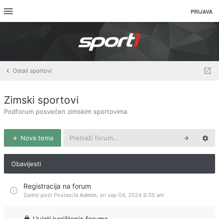
PRIJAVA
Ostali sportovi
Zimski sportovi
Podforum posvećen zimskim sportovima
Nova tema
Obavijesti
Registracija na forum
Zadnji post Postao/la
Admin
,
sri sep 04, 2024 9:35 am
Uvjeti korištenja foruma