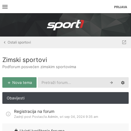
PRIJAVA
Ostali sportovi
Zimski sportovi
Podforum posvećen zimskim sportovima
Nova tema
Obavijesti
Registracija na forum
Zadnji post Postao/la
Admin
,
sri sep 04, 2024 9:35 am
Uvjeti korištenja foruma