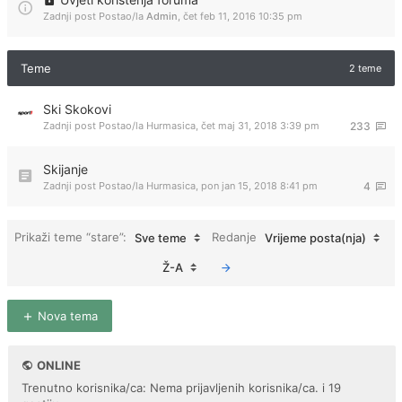
Zadnji post Postao/la
Admin
,
čet feb 11, 2016 10:35 pm
Teme
2 teme
Ski Skokovi
Zadnji post Postao/la
Hurmasica
,
čet maj 31, 2018 3:39 pm
233
Skijanje
Zadnji post Postao/la
Hurmasica
,
pon jan 15, 2018 8:41 pm
4
Prikaži teme “stare”:
Redanje
Sve teme
Vrijeme posta(nja)
Ž-A
Nova tema
ONLINE
Trenutno korisnika/ca: Nema prijavljenih korisnika/ca. i 19