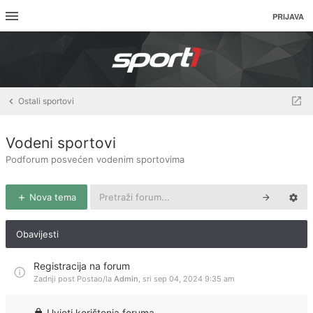
PRIJAVA
Ostali sportovi
Vodeni sportovi
Podforum posvećen vodenim sportovima
Nova tema
Obavijesti
Registracija na forum
Zadnji post Postao/la
Admin
,
sri sep 04, 2024 9:35 am
Uvjeti korištenja foruma