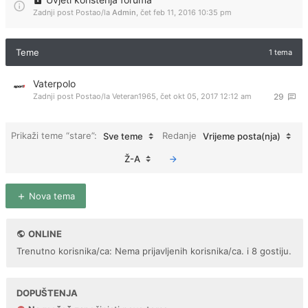
Zadnji post Postao/la
Admin
,
čet feb 11, 2016 10:35 pm
Teme
1 tema
Vaterpolo
Zadnji post Postao/la
Veteran1965
,
čet okt 05, 2017 12:12 am
29
Prikaži teme “stare”:
Redanje
Sve teme
Vrijeme posta(nja)
Ž-A
Nova tema
ONLINE
Trenutno korisnika/ca: Nema prijavljenih korisnika/ca. i 8 gostiju.
DOPUŠTENJA