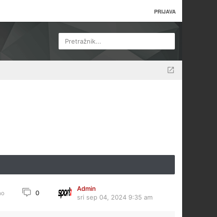
PRIJAVA
Pretražnik...
Admin
0
no
sri sep 04, 2024 9:35 am