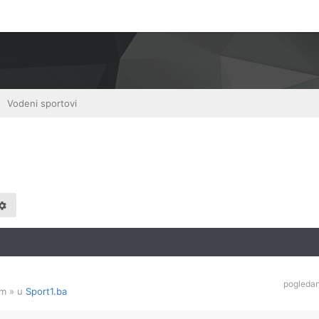
Vodeni sportovi
pogleda
am
» u
Sport1.ba