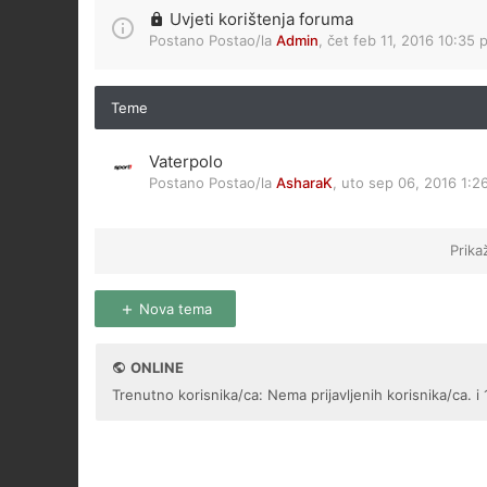
Uvjeti korištenja foruma
Postano Postao/la
Admin
,
čet feb 11, 2016 10:35 
Teme
Vaterpolo
Postano Postao/la
AsharaK
,
uto sep 06, 2016 1:2
Prika
Nova tema
ONLINE
Trenutno korisnika/ca: Nema prijavljenih korisnika/ca. i 1