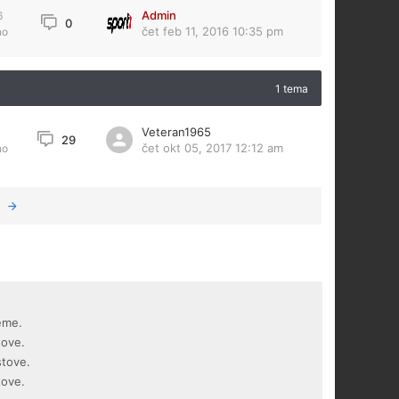
Admin
6
0
čet feb 11, 2016 10:35 pm
no
1 tema
Veteran1965
29
čet okt 05, 2017 12:12 am
no
eme.
tove.
stove.
tove.