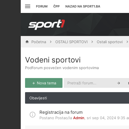
FORUM
ČPP
NAZAD NA SPORT1.BA
Početna
OSTALI SPORTOVI
Ostali sportovi
Vodeni sportovi
Podforum posvećen vodenim sportovima
Nova tema
Obavijesti
Registracija na forum
Postano Postao/la
Admin
,
sri sep 04, 2024 9:35 