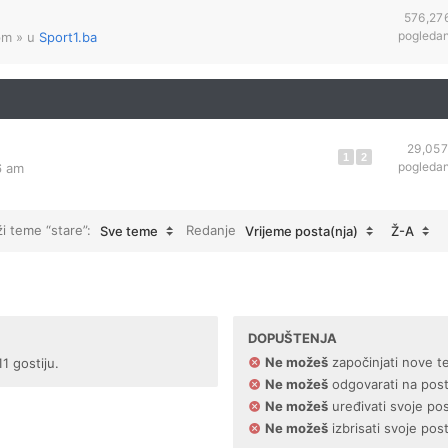
576,27
pogleda
pm
» u
Sport1.ba
29,057
1
2
pogleda
6 am
ži teme “stare”:
Redanje
Sve teme
Vrijeme posta(nja)
Ž-A
DOPUŠTENJA
Ne možeš
započinjati nove t
1 gostiju.
Ne možeš
odgovarati na pos
Ne možeš
uređivati svoje po
Ne možeš
izbrisati svoje pos