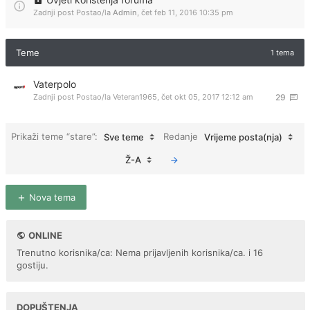
Zadnji post Postao/la
Admin
,
čet feb 11, 2016 10:35 pm
Teme
1 tema
Vaterpolo
Zadnji post Postao/la
Veteran1965
,
čet okt 05, 2017 12:12 am
29
Prikaži teme “stare”:
Redanje
Sve teme
Vrijeme posta(nja)
Ž-A
Nova tema
ONLINE
Trenutno korisnika/ca: Nema prijavljenih korisnika/ca. i 16
gostiju.
DOPUŠTENJA