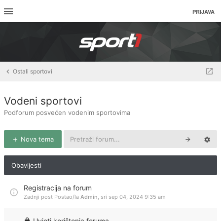
PRIJAVA
Ostali sportovi
Vodeni sportovi
Podforum posvećen vodenim sportovima
Nova tema
Obavijesti
Registracija na forum
Zadnji post Postao/la
Admin
,
sri sep 04, 2024 9:35 am
Uvjeti korištenja foruma