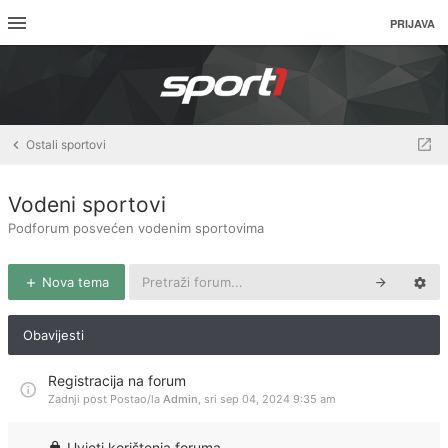
PRIJAVA
Ostali sportovi
Vodeni sportovi
Podforum posvećen vodenim sportovima
Nova tema
Obavijesti
Registracija na forum
Zadnji post Postao/la
Admin
,
sri sep 04, 2024 9:35 am
Uvjeti korištenja foruma