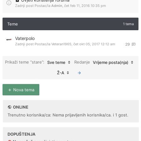
Zadnji post Postao/la
Admin
,
čet feb 11, 2016 10:35 pm
Teme
1 tema
Vaterpolo
Zadnji post Postao/la
Veteran1965
,
čet okt 05, 2017 12:12 am
29
Prikaži teme “stare”:
Redanje
Sve teme
Vrijeme posta(nja)
Ž-A
Nova tema
ONLINE
Trenutno korisnika/ca: Nema prijavljenih korisnika/ca. i 1 gost.
DOPUŠTENJA