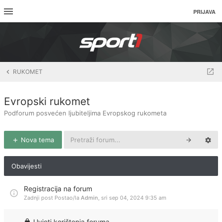
PRIJAVA
RUKOMET
Evropski rukomet
Podforum posvećen ljubiteljima Evropskog rukometa
Nova tema
Obavijesti
Registracija na forum
Zadnji post Postao/la
Admin
,
sri sep 04, 2024 9:35 am
Uvjeti korištenja foruma