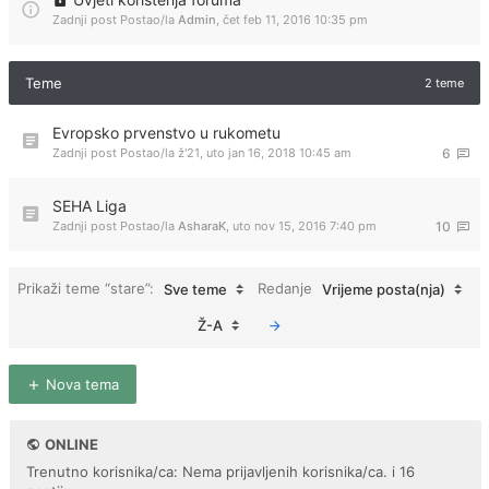
Zadnji post Postao/la
Admin
,
čet feb 11, 2016 10:35 pm
Teme
2 teme
Evropsko prvenstvo u rukometu
Zadnji post Postao/la
ž'21
,
uto jan 16, 2018 10:45 am
6
SEHA Liga
Zadnji post Postao/la
AsharaK
,
uto nov 15, 2016 7:40 pm
10
Prikaži teme “stare”:
Redanje
Sve teme
Vrijeme posta(nja)
Ž-A
Nova tema
ONLINE
Trenutno korisnika/ca: Nema prijavljenih korisnika/ca. i 16