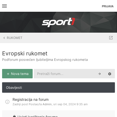
PRIJAVA
RUKOMET
Evropski rukomet
Podforum posvećen ljubiteljima Evropskog rukometa
Nova tema
Obavijesti
Registracija na forum
Zadnji post Postao/la
Admin
,
sri sep 04, 2024 9:35 am
Uvjeti korištenja foruma