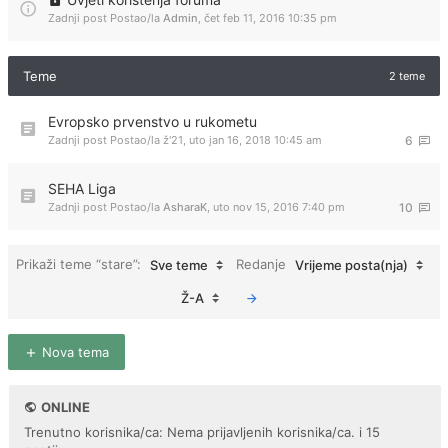
Zadnji post Postao/la
Admin
,
čet feb 11, 2016 10:35 pm
Teme
2 teme
Evropsko prvenstvo u rukometu
Zadnji post Postao/la
ž'21
,
uto jan 16, 2018 10:45 am
6
SEHA Liga
Zadnji post Postao/la
AsharaK
,
uto nov 15, 2016 7:40 pm
10
Prikaži teme “stare”:
Redanje
Sve teme
Vrijeme posta(nja)
Ž-A
Nova tema
ONLINE
Trenutno korisnika/ca: Nema prijavljenih korisnika/ca. i 15