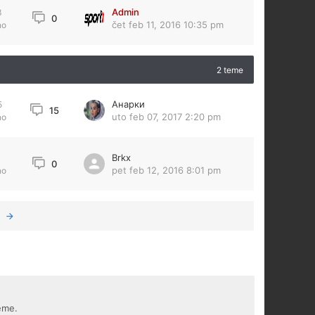
Admin
3
0
čet feb 11, 2016 10:35 pm
no
2 teme
Анарки
5
15
uto feb 07, 2017 2:20 pm
no
Brkx
0
pet feb 12, 2016 8:01 pm
no
eme.