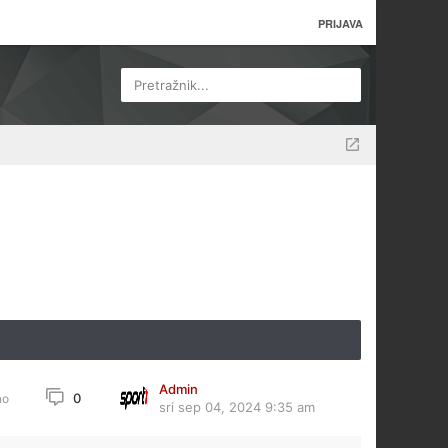
PRIJAVA
Pretražnik...
Admin
0
no
sri sep 04, 2024 9:35 am