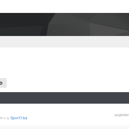
pogleda
am
» u
Sport1.ba