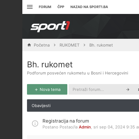
FORUM
ČPP
NAZAD NA SPORT1.BA
Početna
RUKOMET
Bh. rukomet
Bh. rukomet
Podforum posvećen rukometu u Bosni i Hercegovini
Nova tema
Obavijesti
Registracija na forum
Postano Postao/la
Admin
,
sri sep 04, 2024 9:35 