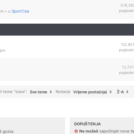
576,26
pogleda
pm
» u
Sport1.ba
152,80
pogleda
 pm
12,731
pogleda
ži teme “stare”:
Redanje
Sve teme
Vrijeme posta(nja)
Ž-A
DOPUŠTENJA
Ne možeš
započinjati nove t
3 gosta.