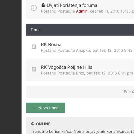
Uvjeti korištenja foruma
Postano Postao/la
Admin
,
čet feb 11, 2016 10:35 
Teme
RK Bosna
Postano Postao/la
Анарки
,
pet feb 12, 2016 9:43
RK Vogošća Poljine Hills
Postano Postao/la
Brkx
,
pet feb 12, 2016 8:01 pm
Prika
Nova tema
ONLINE
Trenutno korisnika/ca: Nema prijavljenih korisnika/ca. i 