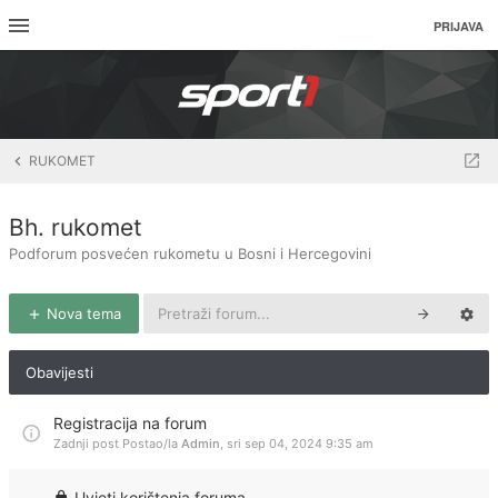
PRIJAVA
RUKOMET
Bh. rukomet
Podforum posvećen rukometu u Bosni i Hercegovini
Nova tema
Obavijesti
Registracija na forum
Zadnji post Postao/la
Admin
,
sri sep 04, 2024 9:35 am
Uvjeti korištenja foruma