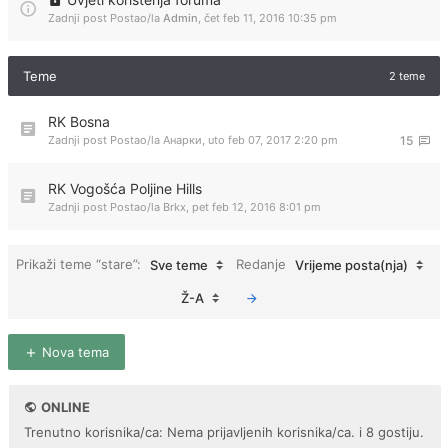
Zadnji post Postao/la
Admin
,
čet feb 11, 2016 10:35 pm
Teme
2 teme
RK Bosna
Zadnji post Postao/la
Анарки
,
uto feb 07, 2017 2:20 pm
15
RK Vogošća Poljine Hills
Zadnji post Postao/la
Brkx
,
pet feb 12, 2016 8:01 pm
Prikaži teme “stare”:
Redanje
Sve teme
Vrijeme posta(nja)
Ž-A
Nova tema
ONLINE
Trenutno korisnika/ca: Nema prijavljenih korisnika/ca. i 8 gostiju.